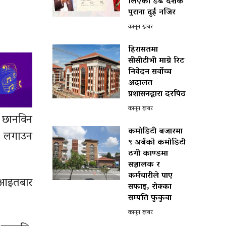
लिएका डेढ दशक
पुराना दुई नजिर
कानून खबर
हिरासतमा
सीसीटीभी माग्ने रिट
निवेदन सर्वोच्च
अदालत
प्रशासनद्वारा दरपिठ
कानून खबर
 छानविन
कमोडिटी बजारमा
गो लगाउन
९ अर्बको कमोडिटी
ठगी काण्डमा
सञ्चालक र
कर्मचारीले पाए
क आइतबार
सफाइ, रोक्का
सम्पत्ति फुकुवा
कानून खबर