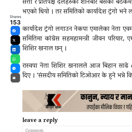
सत्ता र प्रतिपक्ष दलहरुको शनिबार बसेको बैठक
भएको थियो । तर समितिको कार्यादेश टुंगो भने 
Shares
153
कार्यादेश टुंगो लगाउन नेकपा एमालेका नेता एवम्
Facebook
समितिमा कांग्रेस सहमहामन्त्री जीवन परियार, एमा
X
शिशिर खनाल छन् ।
LinkedIn
WhatsApp
रास्वपा नेता शिशिर खनालले आज बिहान साढे ८
Messenger
दिए । ‘संसदीय समितिको टिओआर के हुने भन्ने वि
Email
leave a reply