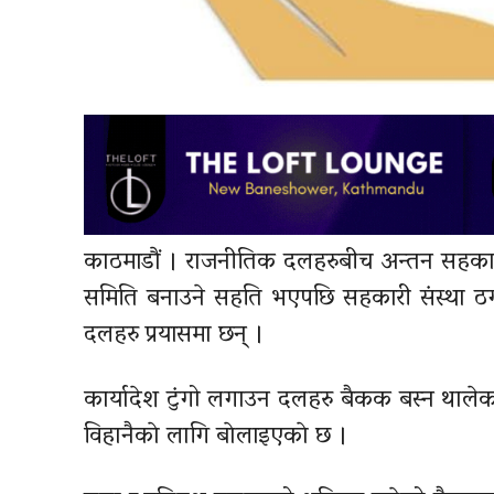
काठमाडौं । राजनीतिक दलहरुबीच अन्तन सहका
समिति बनाउने सहति भएपछि सहकारी संस्था ठगी
दलहरु प्रयासमा छन् ।
कार्यादेश टुंगो लगाउन दलहरु बै‌कक बस्न थाल
विहानैकाे लागि बाेलाइएकाे छ ।