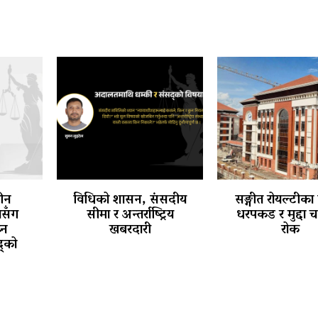
तीन
विधिको शासन, संसदीय
सङ्गीत रोयल्टीका
थासँग
सीमा र अन्तर्राष्ट्रिय
धरपकड र मुद्दा 
्न
खबरदारी
रोक
्को