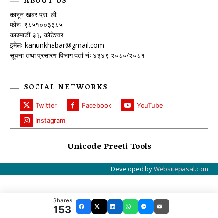
ABOUT US
कानून खबर प्रा. ली.
फोनः ९८५१००३३८५
काठमाडौं ३२, कोटेश्वर
इमेलः
kanunkhabar@gmail.com
सूचना तथा प्रसारण विभाग दर्ता नंः ४३४९-२०८०/२०८१
SOCIAL NETWORKS
Twitter
Facebook
YouTube
Instagram
Unicode Preeti Tools
Developed by
Websitepasal.com
Shares
153
Facebook
X
LinkedIn
WhatsApp
Messenger
Email