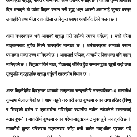
आमाप्रति श्रद्धा, भक्ति र सम्मानका साथ देशभर मनाइँदैछ । वैशाख कृष्ण औँसीका
दिन मनाइने यो पर्वमा बिहान स्नान गरी शुद्ध भएर आफ्नी आमालाई सुन्दर वस्त्र
लगाइदिने तथा मीठा र तागतिला खानेकुरा ख्वाएर आशीर्वाद लिने चलन छ ।
आमा नभएकाहरु भने आमाको श्राद्ध गरी उहाँको स्मरण गर्दछन् । यसो गरेमा
मातृऋणबाट मुक्ति मिल्ने शास्त्रीय मान्यता छ । धर्मशास्त्रमा आमाको स्थान
परमात्मा भन्दा उच्च मानिएको छ । आमालाई पण्डित, आचार्य र पिताभन्दा पनि महान्
मानिएको छ । पितृऋण तिर्न माता, पितालाई जीवित हुँदा सम्मानपूर्वक खुशी राख्ने तथा
मृत्युपछि श्रद्धापूर्वक श्राद्ध गर्नुपर्ने शास्त्रीय विधान छ ।
आज बिहानैदेखि दिवङ्गत आमाको सम्झनामा चन्द्रागिरि नगरपालिका–६ मातातीर्थ
कुण्डमा मेला लागेको छ । आमा नहुने नरनारी उक्त कुण्डमा स्नान तथा हरिहर (विष्णु
र शिव)को दर्शन र पूजाअर्चना गरिरहेका स्थानीय नवीन न्यौपानेले राससलाई
बताउनुभयो । मातातीर्थ कुण्डमा स्नान गरेमा मातृऋणबाट मुक्त हुने जनश्रुति छ ।
मातातीर्थ कुण्ड परिसरमा मङ्गलबार साँझ बत्ती बालेर मातृभक्ति प्रकट गर्दै