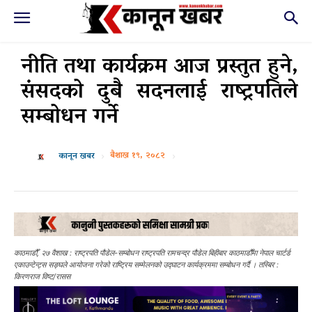
नीति तथा कार्यक्रम आज प्रस्तुत हुने,
संसदको दुबै सदनलाई राष्ट्रपतिले
सम्बोधन गर्ने
बैशाख १९, २०८२
कानून खबर
काठमाडौँ, २७ वैशाख : राष्ट्रपति पौडेल-सम्बोधन राष्ट्रपति रामचन्द्र पौडेल बिहीबार काठमाडौँमा नेपाल चार्टर्ड
एकाउन्टेन्ट्स सङ्घले आयोजना गरेको राष्ट्रिय सम्मेलनको उद्घाटन कार्यक्रममा सम्बोधन गर्दै । तस्बिर :
किरणराज विष्ट/रासस