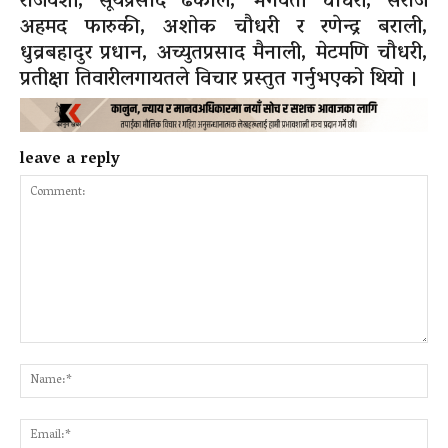
राजवंशी, सूर्यप्रसाद ढकाल, भगवती चौधरी, सराज
अहमद फारुकी, अशोक चौधरी र रणेन्द्र बराली,
धुव्रबहादुर प्रधान, अच्युतप्रसाद मैनाली, मेटमणि चौधरी,
प्रतीक्षा तिवारीलगायतले विचार प्रस्तुत गर्नुभएको थियो ।
leave a reply
Comment:
Na
Ema