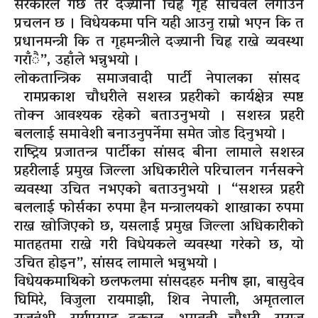
सरकारले गर्छ तर दज्र्यानी चिह्न गृह सचिवले लगाउने
प्रचलन छ । विधेयकमा पनि यही आउनु राम्रो भएन कि त
प्रधानमन्त्री कि त गृहमन्त्रीले दज्र्यानी चिह्न राख्ने व्यवस्था
गराँै”, उहाँले भन्नुभयो ।
लोकतान्त्रिक समाजवादी पार्टी नेपालका सांसद
रामप्रकाश चौधरीले सशस्त्र प्रहरीको कार्यक्षेत्र स्पष्ट
तोक्न आवश्यक रहेको बताउनुभयो । सशस्त्र प्रहरी
बललाई समावेशी बनाउनुपर्नेमा समेत जोड दिनुभयो ।
राष्ट्रिय प्रजातन्त्र पार्टीका सांसद बीना लामाले सशस्त्र
प्रहरीलाई प्रमुख जिल्ला अधिकारीले परिचालन गर्नसक्ने
व्यवस्था उचित नभएको बताउनुभयो । “सशस्त्र प्रहरी
बललाई फोर्सका रुपमा हैन मन्त्रालयको शाखाका रुपमा
राख्न खोजिएको छ, यसलाई प्रमुख जिल्ला अधिकारीको
मातहतमा राख्ने गरी विधेयकले व्यवस्था गरेको छ, यो
उचित होइन”, सांसद लामाले भन्नुभयो ।
विधेयकमाथिको छलफलमा सांसदहरु मनीष झा, बासुदेव
घिमिरे, विजुला रायमाझी, शिव नेपाली, अमृतलाल