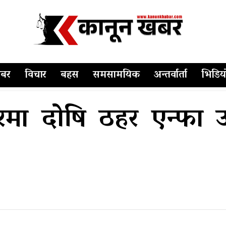
बर
विचार
बहस
समसामयिक
अन्तर्वार्ता
भिडिय
मा दोषि ठहर एन्फा उप