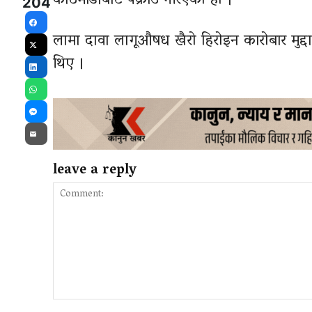
काठमाडौँबाट पक्राउ गरिएको हो ।
204
Facebook
लामा दावा लागूऔषध खैरो हिरोइन कारोबार मुद
X
थिए ।
LinkedIn
WhatsApp
Messenger
Email
leave a reply
Comment: