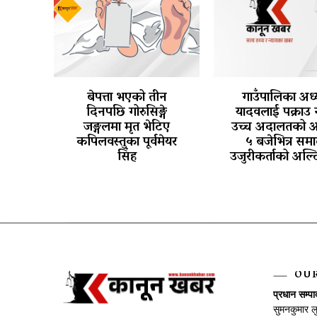
बेपत्ता भएको तीन
गाउँपालिका अध्य
दिनपछि गोरुसिङ्गे
यादवलाई पक्राउ 
जङ्गलमा मृत भेटिए
उच्च अदालतको 
कपिलवस्तुका पूर्वमेयर
५ बजेभित्र समा
सिंह
उजुरीकर्ताको अल्
OU
प्रधान सम्प
सुमनकुमार ल