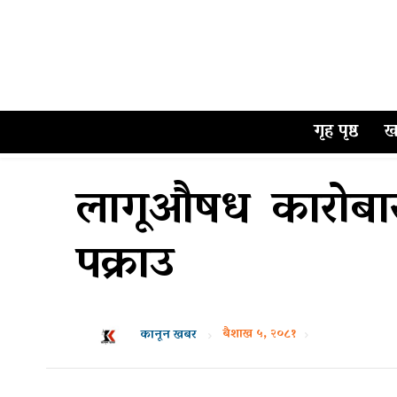
गृह पृष्ठ
ख
लागूऔषध कारोबार
पक्राउ
बैशाख ५, २०८१
कानून खबर