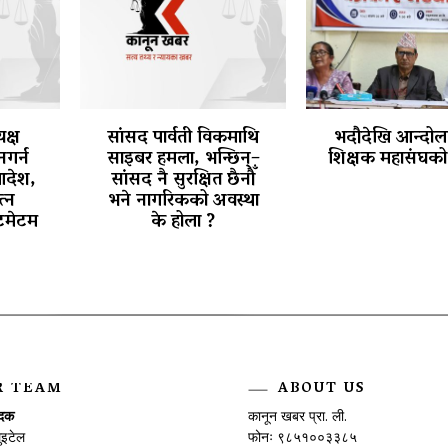
क्ष
सांसद पार्वती विकमाथि
भदौदेखि आन्दोलन
नगर्न
साइबर हमला, भन्छिन्–
शिक्षक महासंघको 
आदेश,
सांसद नै सुरक्षित छैनौँ
त्न
भने नागरिकको अवस्था
टिमेटम
के होला ?
R TEAM
ABOUT US
ादक
कानून खबर प्रा. ली.
ुइटेल
फोनः ९८५१००३३८५