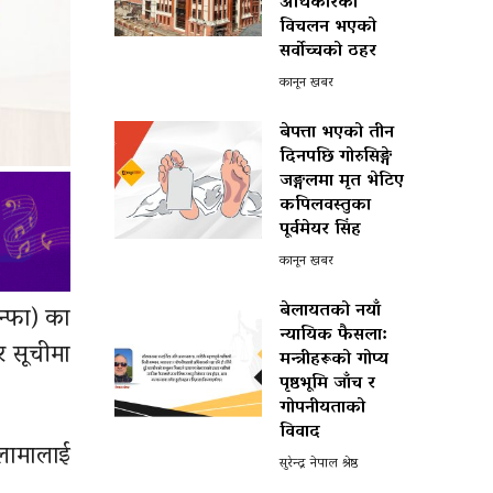
अधिकारको
विचलन भएको
सर्वोच्चको ठहर
कानून खबर
बेपत्ता भएको तीन
दिनपछि गोरुसिङ्गे
जङ्गलमा मृत भेटिए
कपिलवस्तुका
पूर्वमेयर सिंह
कानून खबर
बेलायतको नयाँ
न्फा) का
न्यायिक फैसला:
र सूचीमा
मन्त्रीहरूको गोप्य
पृष्ठभूमि जाँच र
गोपनीयताको
विवाद
 लामालाई
सुरेन्द्र नेपाल श्रेष्ठ