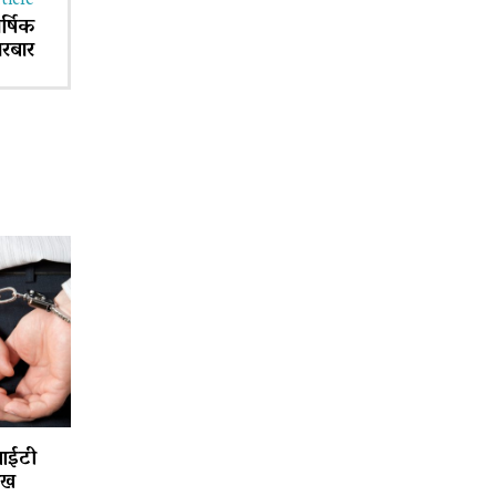
ticle
र्षिक
घरबार
आईटी
ाख