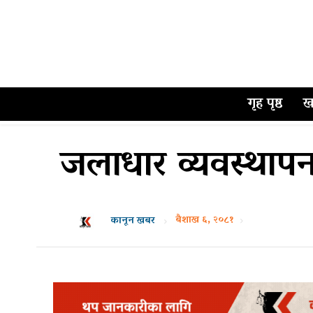
गृह पृष्ठ
ख
जलाधार व्यवस्थाप
बैशाख ६, २०८१
कानून खबर