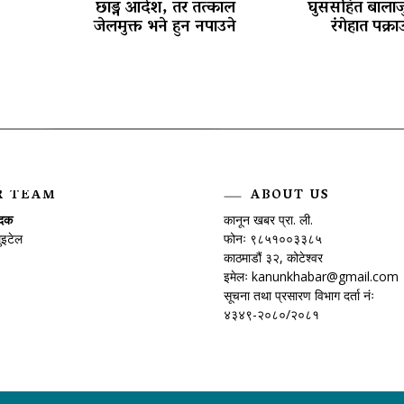
छाड्न आदेश, तर तत्काल
घुससहित बालाज
जेलमुक्त भने हुन नपाउने
रंगेहात पक्रा
पोखरा विमानस्थल राजस्व घोटाला प्रकरण
:
R TEAM
ABOUT US
ादक
कानून खबर प्रा. ली.
ुइटेल
फोनः ९८५१००३३८५
काठमाडौं ३२, कोटेश्वर
इमेलः
kanunkhabar@gmail.com
सूचना तथा प्रसारण विभाग दर्ता नंः
४३४९-२०८०/२०८१