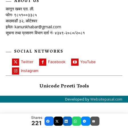
ABOUT US
कानून खबर प्रा. ली.
फोनः ९८५१००३३८५
काठमाडौं ३२, कोटेश्वर
इमेलः
kanunkhabar@gmail.com
सूचना तथा प्रसारण विभाग दर्ता नंः ४३४९-२०८०/२०८१
SOCIAL NETWORKS
Twitter
Facebook
YouTube
Instagram
Unicode Preeti Tools
Developed by
Websitepasal.com
Shares
221
Facebook
X
LinkedIn
WhatsApp
Messenger
Email