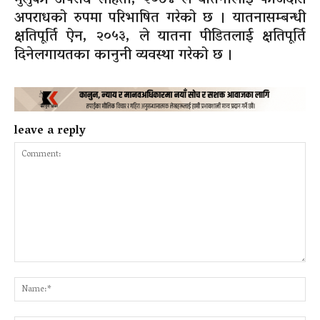
मुलुकी अपराध संहिता, २०७४ ले यातनालाई फौजदारी
अपराधको रुपमा परिभाषित गरेको छ । यातनासम्बन्धी
क्षतिपूर्ति ऐन, २०५३, ले यातना पीडितलाई क्षतिपूर्ति
दिनेलगायतका कानुनी व्यवस्था गरेको छ ।
leave a reply
Comment:
Na