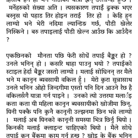
हिसाब हेर्ने हो भने गाडीको यात्रा झन् डरलाग्दो हुन्छ ।
मर्नेहरुको संख्या अति । त्यसकारण
तपाईं
ढुक्क भएर
बस्नुस यो पहाड तिर होइन तराई तिर हो । केहि हुन
लाग्यो भने भेरी नदिमा ल्यान्डिङ गर्छ, पौडी खेलेर
निस्किने । बरु तपाइलाई पौडी खेल्न आउँछ कि आउँदैन
?
एकछिनको मौनता पछि फेरी सोधें तपाई
बैङ्कर
हो ?
उनले भनिन् हो । कसरि थाहा पाउनु भयो ? तपाईको
स्टाइल हेर्दा
बैङ्कर
जस्तो लाग्यो । मलाई सोधिनन् तर मैले
भने म कानुन ब्यवसायी वकिल हुँ । मेरो कुरा सुन्नासाथ
उनले भनिन ओहो जिन्दगीमा एस्तो पनि दिन आउने रैछ है
वकिलसँगै यात्रा गर्न पाइने । उनको त्यो उत्तरमा मलार्इ
कता कता यी महिला कानुन ब्यवसायीको खोजीमा छिन्,
यिनी पक्कै पनि कुनै कानूनी उल्झनमा छिन भन्ने लाग्यो
। मलाई अब यिनको कानूनी समस्या भित्र छिर्नु थियो ।
किनकी मलाई क्लाइन्ट चाहिएको थियो । मैले सोधे
तपाई कुन बैंकमा काम गर्नु हुन्छ ? खोइ के बैंक भनिन