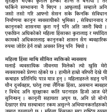
सुरक्षित भएको कुराले हल्का शान्त त बनायो । तर
फर्किने सम्भावना नै थिएन । आफूलाई सम्हाले अनि
जसो तसो गरि आफ्नो सेसन सके किनकि संविधान
निर्माणमा कानुन व्यवसायीको भुमिका , संविधानवाद र
कानुनको शासनमा कुरा गर्नु पनि अति जरुरी थियो ।
एकछिन अघिकोको महिला हिंसाका कुरालाइ र मर्यादित
कामको अधिकारलाइ कानुनको शासन सँग ब्यवहारिक
रुपमा जोडेर हेर्न राम्रो अवसर लिनु पनि थियो ।
महिला हिंसा माथि सीमित व्यक्तिको ब्यवसाय
मलाई व्यवसायिक जीवनमा मिलेको त्यो खुसि मेरो
व्यवसायको प्रेरणा रहेको छ । हामीले हाम्रो वरिपरी देख्ने यी
कथाहरु प्रतिनिधि पात्र मात्र हुन् । महिलाहरुले सहनु पर्ने
यौन दुर्व्यवहार, घरेलु तथा लैंगिक हिंसा, असमान ब्यवहार
र विभेद अनि सुरक्षाका कति घटनाहरु हिजो आज धेरै
सुनिन्छन् । कानूनी सहायता अपुग छ, अनि प्रो बोनो
देखाएर संघ सस्थाबाट रकम असुल्ने अभियानकर्ताहरुको
जमात डरलाग्दो छ । महिला हिंसाका मुद्दा राष्ट्रिय रुपमा