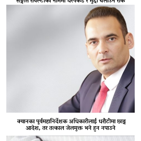
सङ्गीत रोयल्टीका नाममा धरपकड र मुद्दा चलाउन रोक
क्यानका पूर्वमहानिर्देशक अधिकारीलाई धरौटीमा छाड्न
आदेश, तर तत्काल जेलमुक्त भने हुन नपाउने
पोखरा विमानस्थल राजस्व घोटाला प्रकरण :