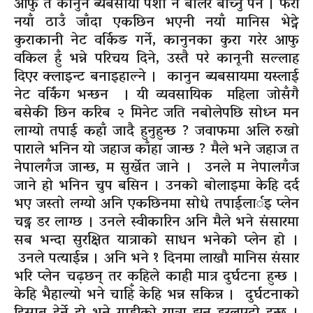
आफु त कानुन ब्यबसायी पेशा नै बोलेर बाच्नु पर्ने । फेरी
नयाँ ठाउँ जाँदा एकछिन भएनी नयाँ मानिस भेट्ने
कुराकानी नेट वर्किङ गर्ने, कानुनका कुरा गरेर आफु
वकिल हुँ भन्ने परिचय दिने, उस्तै परे कानूनी सल्लाह
दिएर क्लाइन्ट बनाइहाल्ने । कानुन ब्यबसायमा यस्लाई
नेट वर्किंग भन्छन । यी व्यवसायिक महिला जोसँगै
बसेकी छिन करिब २ मिनेट जति नबोलेपछि सोध्न मन
लाग्यो तपाई कहाँ जादै हुनुहुन्छ ? जवाफमा अलि रुखो
पाराले भनिन यो जहाज काँहा जान्छ ? मैले भने जहाज त
नेपालगँज जान्छ, म सुर्खेत जाने । उनले म नेपालगँज
जाने हो भनिन चुप बसिन । उनको बोलाइमा केहि दर्द
भए जस्तो लग्यो अनि एकछिनमा सोधे तपाईलार्इ प्लेन
चढ्न डर लाग्छ । उनले स्वीकारिन अनि मैले भने संसारमा
सब भन्दा सुरक्षित यात्राको साधन भनेको प्लेन हो ।
उनले पत्याईन्न । अनि भने १ दिनमा लाखौ मानिस संसार
भरि प्लेन चढ़छन् तर कहिले काही मात्र दुर्घटना हुन्छ ।
केहि भैहाल्यो भने चाहिँ केहि भन्न सकिन्न । दुर्घटनाको