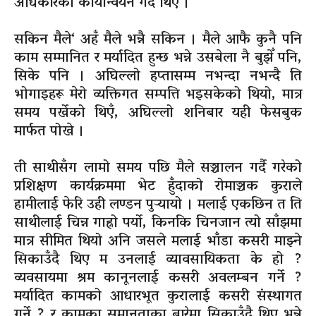
अधिकारको कार्यान्वयन गर्दै थिए ।
सकिन मैले‘ अहँ मैले भन्नै सकिन । मैले आफै कुनै पनि
काम सम्मानित र मर्यादित हुन्छ भन्ने उसबेला नै बुझेँ पनि,
सिके पनि । अघिल्लो हप्तासम्म नभन्दा नभन्दै ति
भोगाइहरू मेरो व्यक्तिगत सम्पत्ति भइसकेको थियो, मात्र
समय पर्खेको थिएँ, अघिल्लो शनिबार यही फेसबुक
मार्फत पोखे ।
ती साथीसँग लामो समय पछि मैले सञ्चालन गर्दै गरेको
प्रशिक्षण कार्यक्रममा भेट हुँदाको रोमाञ्चक कुराले
हामीलाई फेरि उही लण्डन पुऱ्यायो । मलाई एकछिन त ति
साथीलाई चिन्न गाह्रो पर्यो, किनकि चिनजान त्यो साँझमा
मात्र सीमित थियो अनि जसले मलाई भाँडा कसरी माझ्ने
सिकाउँदै थिए म उनलाई व्यावसायिकता के हो ?
व्यवसायमा श्रम कानूनलाई कसरी अवलम्बन गर्ने ?
मर्यादित कामको आधारभूत कुरालाई कसरी संस्थागत
गर्ने ? र कामका समानताका बारेमा सिकाउँदै थिए भन्ने