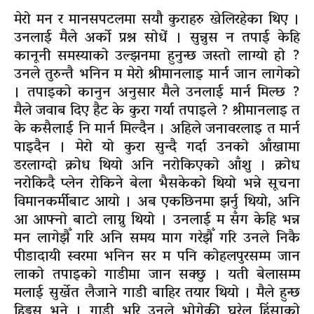
मेरो मन र मानसपटलमा सयौ कुराहरु खेलिरहेका थिए ।
उनलाई मैले अर्को प्रश्न सोधें । सुन्नुस न तपाई केहि
कानूनी समस्याको उल्झनमा हुनुन्छ जस्तो लाग्यो हो ?
उनले तुरुन्तै भनिन म मेरो श्रीमानलाइ मार्न जान लागेको
। तपाइको कानुन अनुसार मैले उनलाई मार्न मिल्छ ?
मैले जवाब दिए हैट के कुरा गर्या तपाइले ? श्रीमानलाइ त
के कसैलाई नि मार्न मिल्दैन । अहिले जनावरलाइ त मार्न
पाइदैन । मेरो यो कुरा सुन्दै गर्दा उनको आँखामा
डरलाग्दो क्रोध थियो अनि नरोकिएको आँशु । क्रोध
नरोकिदै प्लेन रोकिने बेला भैसकेको थियो भन्ने सूचना
विमानकर्मीबाट आयो । अब एकछिनमा झर्नु थियो, अनि
आ आफ्नो बाटो लाग्नु थियो । उनलाई म सँग केहि भन्न
मन लागेझैँ गरि अनि समय माग गरेझैँ गरि उनले निकै
पीडादायी स्वरमा भनिन सर म पनि कोहलपुरसम्म जान
लाको तपाइको गाडीमा जान सक्छु । यती बेलासम्म
मलाई सुर्खेत लैजाने गाडी बाहिर तयार थियो । मैले हुन्छ
हिड्नुस भने । गाडी भरि उनले भोगेकी घरेलु हिंसाको