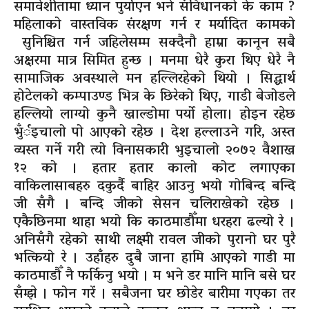
समावेशीतामा ध्यान पुर्याएन भने संविधानको के काम ?
महिलाको वास्तविक संरक्षण गर्न र मर्यादित कामको
सुनिश्चित गर्न जहिलेसम्म सक्दैनौ हाम्रा कानून सबै
अक्षरमा मात्र
सिमित
हुन्छ । मनमा धेरै कुरा थिए धेरै नै
सामाजिक अवस्थाले मन हल्लिरहेको थियो । सिद्धार्थ
होटेलको कम्पाउण्ड भित्र के छिरेको थिए, गाडी बेजोडले
हल्लियो लाग्यो कुनै खाल्डोमा पर्यो होला। होइन रहेछ
भुँर्इचालो पो आएको रहेछ । देश हल्लाउने गरि, अस्त
व्यस्त गर्ने गरी त्यो विनासकारी भुइचालो २०७२ वैशाख
१२ को । हतार हतार कालो कोट लगाएका
वाकिलासाबहरु दकुर्दै बाहिर आउनु भयो गोबिन्द बन्दि
जी सँगै । बन्दि जीको सेसन चलिराखेको रहेछ ।
एकैछिनमा थाहा भयो कि काठमाडौँमा धरहरा ढल्यो रे ।
अनिसँगै रहेको साथी लक्ष्मी रावल जीको पुरानो घर पुरै
भत्कियो रे । उहाँहरु दुबै जाना हामि आएको गाडी मा
काठमाडौँ नै फर्किनु भयो । म भने डर मानि मानि बसे घर
सँम्झे । फोन गरें । सबैजना घर छोडेर बारीमा गएका तर