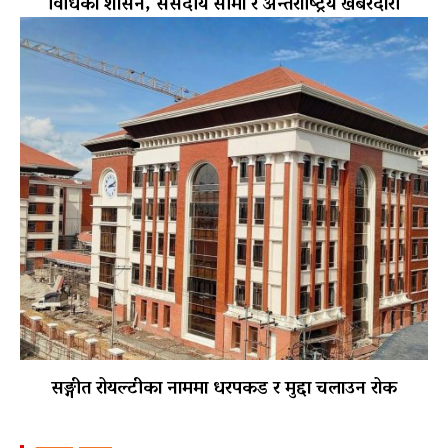
विधिको शासन, संसदीय सीमा र अन्तर्राष्ट्रिय खबरदारी
सङ्गीत रोयल्टीका नाममा धरपकड र मुद्दा चलाउन रोक