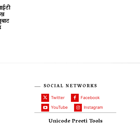
आईटी
ाख
ुबाट
उ
SOCIAL NETWORKS
Twitter
Facebook
YouTube
Instagram
Unicode Preeti Tools