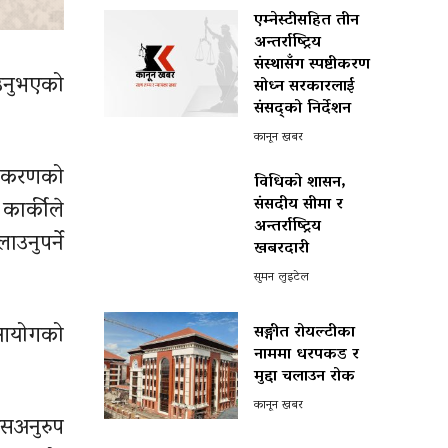
एम्नेस्टीसहित तीन
अन्तर्राष्ट्रिय
संस्थासँग स्पष्टीकरण
ाउनुभएको
सोध्न सरकारलाई
संसद्को निर्देशन
कानून खबर
शीकरणको
विधिको शासन,
संसदीय सीमा र
कार्कीले
अन्तर्राष्ट्रिय
उनुपर्ने
खबरदारी
सुमन लुइटेल
ी आयोगको
सङ्गीत रोयल्टीका
नाममा धरपकड र
मुद्दा चलाउन रोक
कानून खबर
सअनुरुप