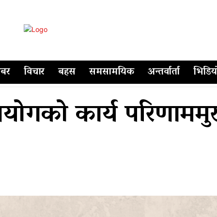
बर
विचार
बहस
समसामयिक
अन्तर्वार्ता
भिडिय
 आयोगको कार्य परिणाममु