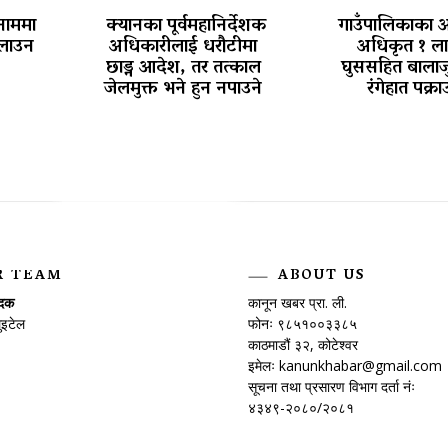
नाममा
क्यानका पूर्वमहानिर्देशक
गाउँपालिकाका 
चलाउन
अधिकारीलाई धरौटीमा
अधिकृत १ ल
छाड्न आदेश, तर तत्काल
घुससहित बालाज
जेलमुक्त भने हुन नपाउने
रंगेहात पक्रा
पोखरा विमानस्थल राजस्व घोटाला प्रकरण
:
R TEAM
ABOUT US
ादक
कानून खबर प्रा. ली.
ुइटेल
फोनः ९८५१००३३८५
काठमाडौं ३२, कोटेश्वर
इमेलः
kanunkhabar@gmail.com
सूचना तथा प्रसारण विभाग दर्ता नंः
४३४९-२०८०/२०८१