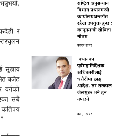
न्नुभयो,
राष्ट्रिय अनुसन्धान
विभाग प्रधानमन्त्री
कार्यालयअन्तर्गत
रहँदा उपयुक्त हुन्छ :
फदेही र
कानूनमन्त्री सोविता
गौतम
न्तरघुलन
कानून खबर
क्यानका
पूर्वमहानिर्देशक
ई सुझाव
अधिकारीलाई
मित बजेट
धरौटीमा छाड्न
आदेश, तर तत्काल
र वर्गको
जेलमुक्त भने हुन
एका सबै
नपाउने
र कतिपय
पोखरा विमानस्थल राजस्व
घोटाला प्रकरण :
कानून खबर
।”