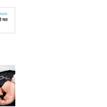
ticle
को मत