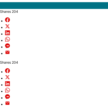
Shares
204
Facebook
X
LinkedIn
WhatsApp
Messenger
Email
Shares
204
Facebook
X
LinkedIn
WhatsApp
Messenger
Email