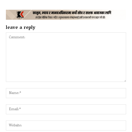
leave a reply
Comment:
Na
Ema
Web