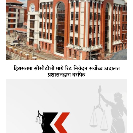
हिरासतमा सीसीटीभी माग्ने रिट निवेदन सर्वोच्च अदालत
प्रशासनद्वारा दरपिठ