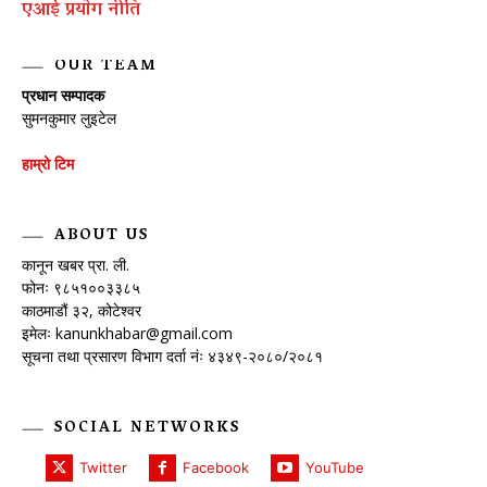
एआई प्रयाेग नीति
OUR TEAM
प्रधान सम्पादक
सुमनकुमार लुइटेल
हाम्रो टिम
ABOUT US
कानून खबर प्रा. ली.
फोनः ९८५१००३३८५
काठमाडौं ३२, कोटेश्वर
इमेलः
kanunkhabar@gmail.com
सूचना तथा प्रसारण विभाग दर्ता नंः ४३४९-२०८०/२०८१
SOCIAL NETWORKS
Twitter
Facebook
YouTube