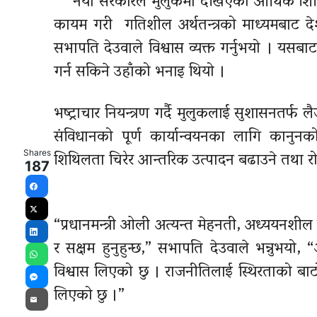
नयाँ सरकारले मुलुकमा देखिएको आर्थिक शिथिलत
कायम गरी गतिशील अर्थतन्त्रको माध्यमबाट देश
सभापति देउवाले विश्वास व्यक्त गर्नुभयो । यसब
गर्न सकिने उहाँको भनाइ थियो ।
भष्ट्राचार नियन्त्रण गर्दै मुलुकलाई
सुशासनतर्फ
लै
संविधानको पूर्ण कार्यान्वयनका लागि कानु
शिथिलता चिरेर आन्तरिक उत्पादन बढाउने तथा र
Shares
187
Facebook
X
“प्रधानमन्त्री ओली अत्यन्त मेहनती, अध्ययनशील र
LinkedIn
र सक्षम हुनुहुन्छ,” सभापति देउवाले भन्नुभयो, 
WhatsApp
विश्वास लिएको छु । राजनीतिलाई स्थिरताको बा
Messenger
लिएको छु ।”
Email