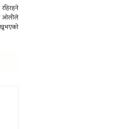
 रहिरहने
्री ओलीले
ाख्नुभएको