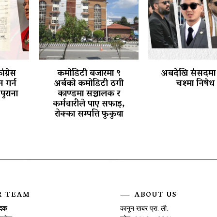
ंग्रेस
कमोडिटी बजारमा ९
अबदेखि संसदमा
 गर्न
अर्बको कमोडिटी ठगी
चश्मा निषेध 
ुराना
काण्डमा सञ्चालक र
कर्मचारीले पाए सफाइ,
रोक्का सम्पत्ति फुकुवा
R TEAM
ABOUT US
ादक
कानून खबर प्रा. ली.