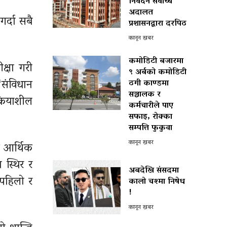
निवेदन सर्वोच्च
अदालत
र्दा सबै
प्रशासनद्वारा दरपिठ
कानून खबर
कमोडिटी बजारमा
्षा गरी
९ अर्बको कमोडिटी
“संविधान
ठगी काण्डमा
सञ्चालक र
्रियाशील
कर्मचारीले पाए
सफाइ, रोक्का
सम्पत्ति फुकुवा
कानून खबर
र आर्थिक
 स्थिर र
अबदेखि संसदमा
पहिलो र
कालो चश्मा निषेध
!
कानून खबर