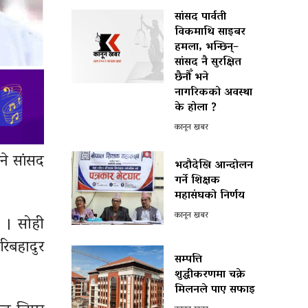
सांसद पार्वती
विकमाथि साइबर
हमला, भन्छिन्–
सांसद नै सुरक्षित
छैनौँ भने
नागरिकको अवस्था
के होला ?
कानून खबर
िने सांसद
भदौदेखि आन्दोलन
गर्ने शिक्षक
महासंघको निर्णय
कानून खबर
ो । सोही
िबहादुर
सम्पत्ति
शुद्धीकरणमा चक्रे
मिलनले पाए सफाइ