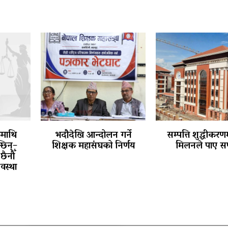
कमाथि
भदौदेखि आन्दोलन गर्ने
सम्पत्ति शुद्धीकरणम
छिन्–
शिक्षक महासंघको निर्णय
मिलनले पाए स
छैनौँ
वस्था