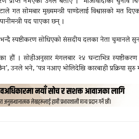
करण प्राप्त नभएको उनले बताए । माओवादीको चुनाव चिन्
ाले गत सोमबार मुख्यमन्त्री पाण्डेलाई विश्वासको मत दिए
पानीमन्त्री पद पाएका छन् ।
भन्दै स्पष्टीकरण सोधिएको संसदीय दलका नेता चुमानले सु
ेका हौं । सोहीअनुसार मंगलबार २४ घन्टाभित्र स्पष्टीकरण 
’, उनले भने, ‘पत्र नआए भोलिदेखि कारबाही प्रक्रिया सुरु गर