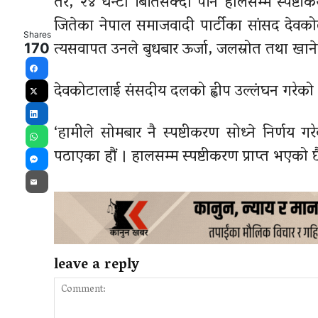
तर, २४ घन्टा बितिसक्दा पनि हालसम्म स्पष्टी
जितेका नेपाल समाजवादी पार्टीका सांसद देवकोट
Shares
त्यसवापत उनले बुधबार ऊर्जा, जलस्रोत तथा खाने
170
Facebook
देवकोटालाई संसदीय दलको ह्वीप उल्लंघन गरेको 
X
LinkedIn
‘हामीले सोमबार नै स्पष्टीकरण सोध्ने निर्णय गर
WhatsApp
पठाएका हौं । हालसम्म स्पष्टीकरण प्राप्त भएको छैन
Messenger
Email
leave a reply