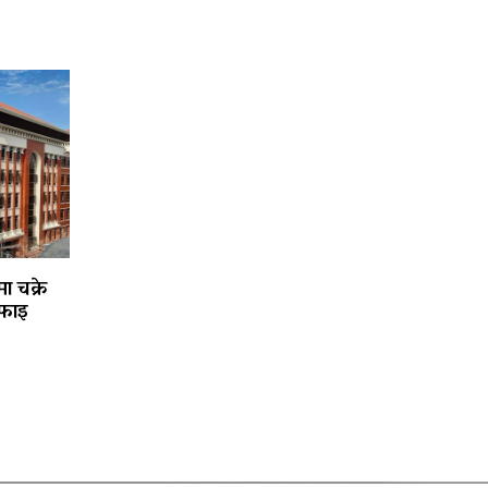
ा चक्रे
फाइ