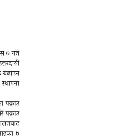
ुस ७ गते
त्तरदायी
डि बढाउन
 स्थापना
ा पक्राउ
ि पक्राउ
अदालतबाट
तपाइका ७