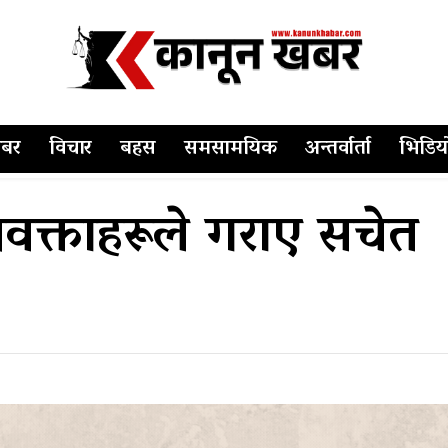
बर
विचार
बहस
समसामयिक
अन्तर्वार्ता
भिडिय
िवक्ताहरूले गराए सचेत