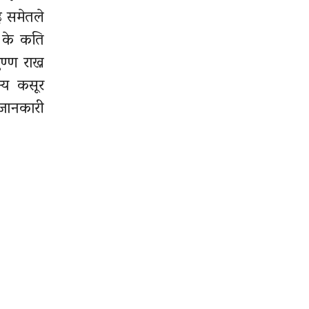
इ समेतले
ि के कति
्ण राख्न
्य
कसूर
 जानकारी