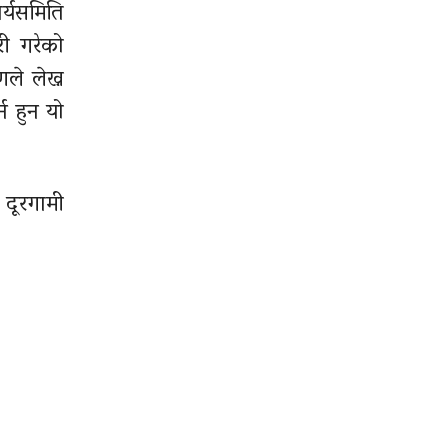
र्यसमिति
री गरेको
ले लेख्न
न हुन यो
 दूरगामी