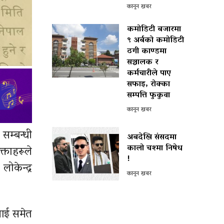
कानून खबर
कमोडिटी बजारमा
९ अर्बको कमोडिटी
ठगी काण्डमा
सञ्चालक र
कर्मचारीले पाए
सफाइ, रोक्का
सम्पत्ति फुकुवा
कानून खबर
म्बन्धी
अबदेखि संसदमा
कालो चश्मा निषेध
्ताहरूले
!
ोकेन्द्र
कानून खबर
लाई समेत