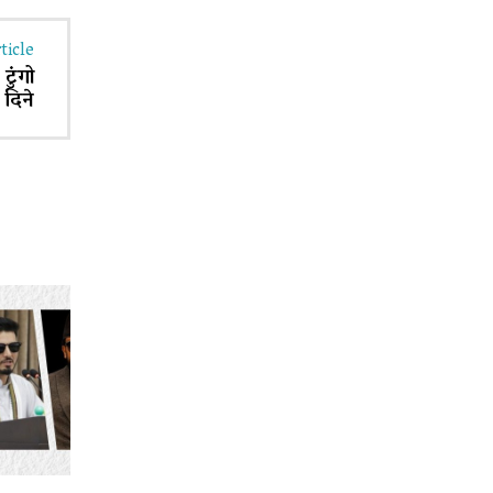
ticle
टुंगो
 दिने