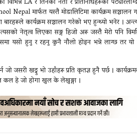
का विभिन्न LA र तिनका नेता र प्रतिनिधिहरूको पट्यारलाग
ool Nepal मार्फत यस्तै मोडालिटिमा कार्यक्रम सञ्चालन गर्
बारहरूले कार्यक्रम सञ्चालन गरेको भए हुन्थ्यो भनेर । अन्त
्यसको नेतृत्व लिएका सङ्ग हिजो अरू जस्तै मेरो पनि विमति
कासमा यसो हुनु र रहनु कुनै नौलो होइन भन्ने लाग्छ तर यो क
्न जो जसरी खट्नु भो उहाँहरू प्रति कृतज्ञ हुनै पर्छ । कार्यक्र
कल हे जो होगा खुल के लेखुङ्गा ।