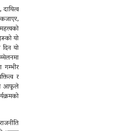
 दायित्व
, कजाएर,
हत्त्वको
हरूको यो
ो दिन यो
म्मेलनमा
ा गम्भीर
्तित्व र
ता आफूले
्यक्रमको
 राजनीति