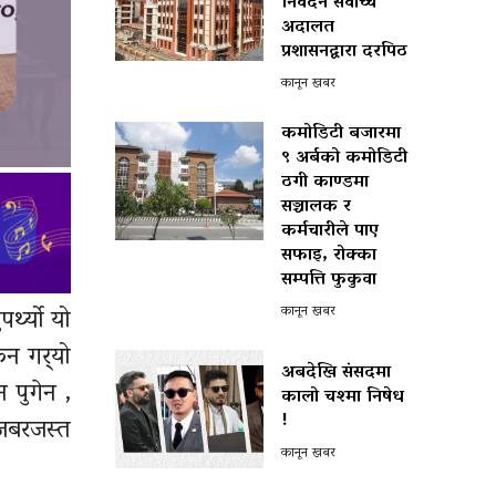
निवेदन सर्वोच्च
अदालत
प्रशासनद्वारा दरपिठ
कानून खबर
कमोडिटी बजारमा
९ अर्बको कमोडिटी
ठगी काण्डमा
सञ्चालक र
कर्मचारीले पाए
सफाइ, रोक्का
सम्पत्ति फुकुवा
कानून खबर
र्थ्यो यो
न गर्‍यो
अबदेखि संसदमा
 पुगेन ,
कालो चश्मा निषेध
!
जबरजस्त
कानून खबर