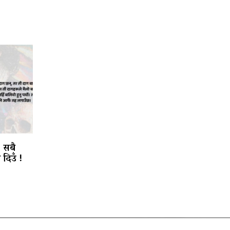
, सबै
दिउँ !