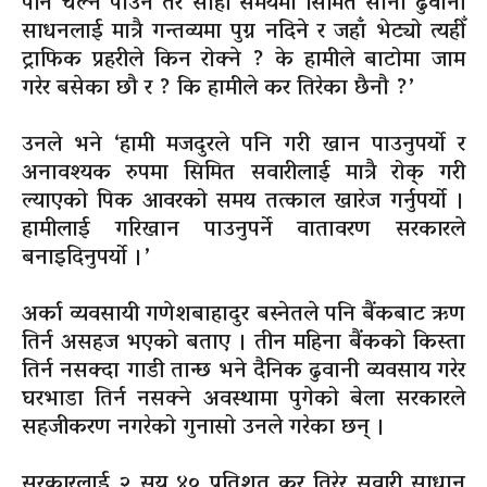
पनि चल्न पाउने तर सोही समयमा सिमित साना ढुवानी
साधनलाई मात्रै गन्तव्यमा पुग्न नदिने र जहाँ भेट्यो त्यहीँ
ट्राफिक प्रहरीले किन रोक्ने ? के हामीले बाटोमा जाम
गरेर बसेका छौ र ? कि हामीले कर तिरेका छैनौ ?’
उनले भने ‘हामी मजदुरले पनि गरी खान पाउनुपर्यो र
अनावश्यक रुपमा सिमित सवारीलाई मात्रै रोक् गरी
ल्याएको पिक आवरको समय तत्काल खारेज गर्नुपर्यो ।
हामीलाई गरिखान पाउनुपर्ने वातावरण सरकारले
बनाइदिनुपर्यो ।’
अर्का व्यवसायी गणेशबाहादुर बस्नेतले पनि बैंकबाट ऋण
तिर्न असहज भएको बताए । तीन महिना बैंकको किस्ता
तिर्न नसक्दा गाडी तान्छ भने दैनिक ढुवानी व्यवसाय गरेर
घरभाडा तिर्न नसक्ने अवस्थामा पुगेको बेला सरकारले
सहजीकरण नगरेको गुनासो उनले गरेका छन् ।
सरकारलाई २ सय ४० प्रतिशत कर तिरेर सवारी साधान