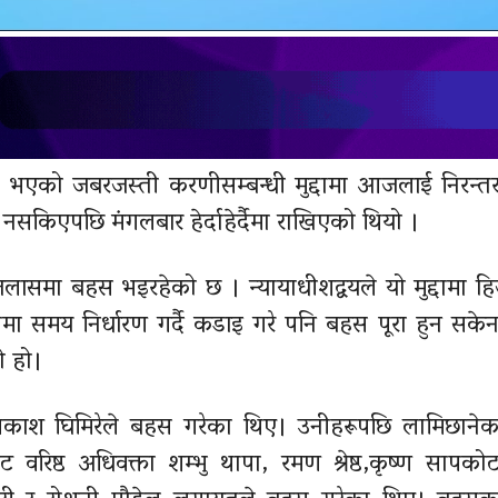
ायर भएको जबरजस्ती करणीसम्बन्धी मुद्दामा आजलाई निरन्तर
किएपछि मंगलबार हेर्दाहेर्दैमा राखिएको थियो ।
को इजलासमा बहस भइरहेको छ । न्यायाधीशद्वयले यो मुद्दामा 
बहसमा समय निर्धारण गर्दै कडाइ गरे पनि बहस पूरा हुन सक
ो हो।
प्रकाश घिमिरेले बहस गरेका थिए। उनीहरूपछि लामिछाने
वरिष्ठ अधिवक्ता शम्भु थापा, रमण श्रेष्ठ,कृष्ण सापकोटा