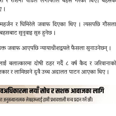
डारी र रोशनी पौडेल लगायतले बहस गरेका थिए। बहसका
ए ।
महर्जन र घिमिरेले जवाफ दिएका थिए । त्यसपछि गौसल
सबाट सुनुवाइ सुरु हुनेछ ।
क्त जवाफ आएपछि न्यायाधीशद्वयले फैसला सुनाउनेछन् ।
ई बलात्कारमा दोषी ठहर गर्दै ८ वर्ष कैद र जरिवानाक
 सरकार र लामिछाने दुवै उच्च अदालत पाटन आएका थिए ।