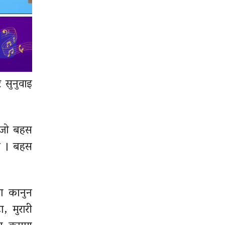
 सुनुवाइ
हिजो बहस
ेन । बहस
का कानुन
, मुरारी