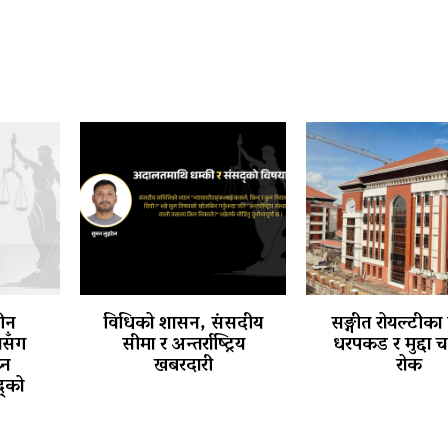
तीन
विधिको शासन, संसदीय
सङ्गीत रोयल्टीका
थासँग
सीमा र अन्तर्राष्ट्रिय
धरपकड र मुद्दा 
्न
खबरदारी
रोक
्को