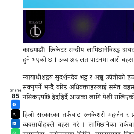
काठमाडौं। क्रिकेटर सन्दीप लामिछानेविरुद्ध द
हुने भएको छ । उच्च अदालत पाटनमा जारी बहस नस
न्यायाधीशद्वय सुदर्शनदेव भट्ट र अञ्जु उप्रेती
सक्नुपर्ने भन्दै वरिष्ठ अधिवक्ताहरूलाई समेत 
Shares
नसिकएपछि हेर्दाहेर्दै आजका लागि पेशी राखिएक
85
Facebook
हिजो सरकारका तर्फबाट रत्नकेशरी महर्जन र 
X
व्यवसायीहरूले बहस गरे । लामिछानेका तर्फबाट 
LinkedIn