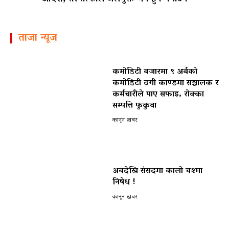
पोखरा विमानस्थल राजस्व घोटाला प्रकरण :
ताजा न्यूज
कमोडिटी बजारमा ९ अर्बको
कमोडिटी ठगी काण्डमा सञ्चालक र
कर्मचारीले पाए सफाइ, रोक्का
सम्पत्ति फुकुवा
कानून खबर
अबदेखि संसदमा कालो चश्मा
निषेध !
कानून खबर