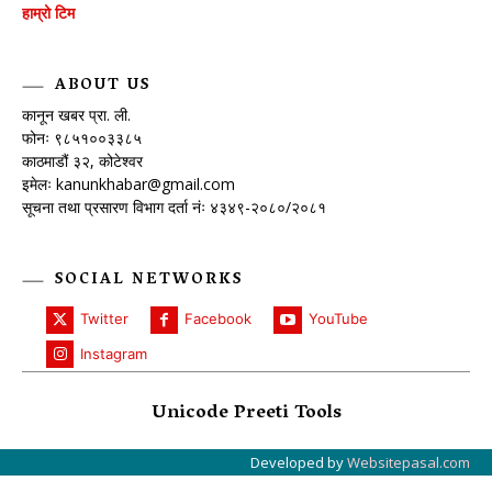
हाम्रो टिम
ABOUT US
कानून खबर प्रा. ली.
फोनः ९८५१००३३८५
काठमाडौं ३२, कोटेश्वर
इमेलः
kanunkhabar@gmail.com
सूचना तथा प्रसारण विभाग दर्ता नंः ४३४९-२०८०/२०८१
SOCIAL NETWORKS
Twitter
Facebook
YouTube
Instagram
Unicode Preeti Tools
Developed by
Websitepasal.com