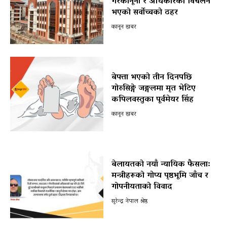
गैरकानूनी र अधिकारको विचलन
भएको सर्वोच्चको ठहर
कानून खबर
बेपत्ता भएको तीन दिनपछि
गोरुसिङ्गे जङ्गलमा मृत भेटिए
कपिलवस्तुका पूर्वमेयर सिंह
कानून खबर
बेलायतको नयाँ न्यायिक फैसला:
मन्त्रीहरूको गोप्य पृष्ठभूमि जाँच र
गोपनीयताको विवाद
सुरेन्द्र नेपाल श्रेष्ठ