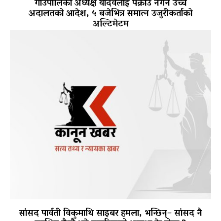
गाउँपालिका अध्यक्ष यादवलाई पक्राउ नगर्न उच्च
अदालतको आदेश, ५ बजेभित्र समात्न उजुरीकर्ताको
अल्टिमेटम
सांसद पार्वती विकमाथि साइबर हमला, भन्छिन्– सांसद नै