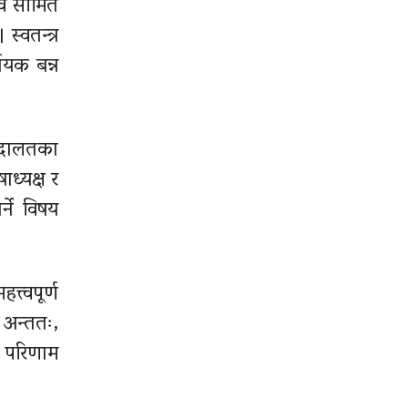
भाव सीमित
्वतन्त्र
ायक बन्न
अदालतका
ध्यक्ष र
्ने विषय
्त्वपूर्ण
 अन्ततः,
ी परिणाम