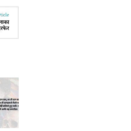
ticle
्लाका
ेरफेर