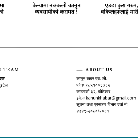
मा
केन्यामा नक्कली कानून
एउटा कुरा गरुम
को
व्यवसायीको करामत !
वकिलहरूलाई मारी 
R TEAM
ABOUT US
ादक
कानून खबर प्रा. ली.
ुइटेल
फोनः ९८५१००३३८५
काठमाडौं ३२, कोटेश्वर
इमेलः
kanunkhabar@gmail.com
सूचना तथा प्रसारण विभाग दर्ता नंः
४३४९-२०८०/२०८१