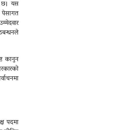
ो छ। यस
ी पेसागत
म्मेदवार
ठबन्धनले
्ट कानुन
 सरकारको
र्वाचनमा
क्ष पदमा