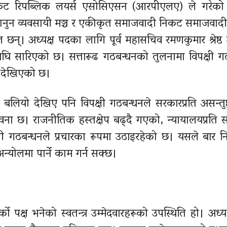
्र निकट रिपब्लिक लयर्स एसोसिएसन (आरपीएलए) ले गरेक
न्त्र कानुन व्यवसायी मञ्च र एकीकृत समाजवादी निकट समाजवाद
्। अध्यक्ष पदका लागि पूर्व महासचिव रमणकुमार श्रेष्ठ उ
घि सारिएको छ। सत्तारूढ गठबन्धनको तुलनामा विपक्षी ग
र देखिएको छ।
्धन बलियो देखिए पनि विपक्षी गठबन्धनले सरकारप्रति असन्तुष
भावना छ। राजनीतिक हस्तक्षेप बढ्दै गएको, न्यायालयप्रति
ी गठबन्धनले प्रचारका रूपमा उठाइरहेको छ। यसले बार नि
्योलमा पार्ने काम गर्न सक्छ।
क्ष भनेको स्वतन्त्र उम्मेदवारहरूको उपस्थिति हो। अध्य