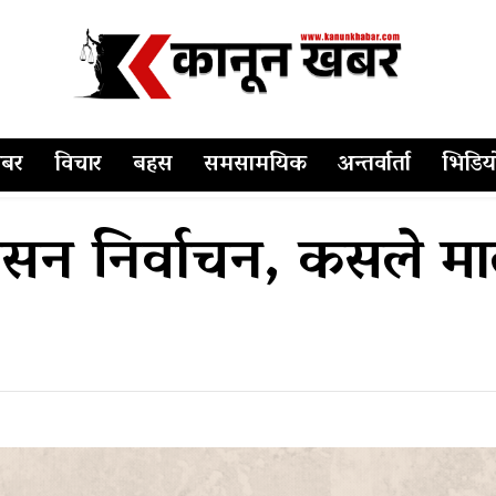
बर
विचार
बहस
समसामयिक
अन्तर्वार्ता
भिडिय
सन निर्वाचन, कसले मार