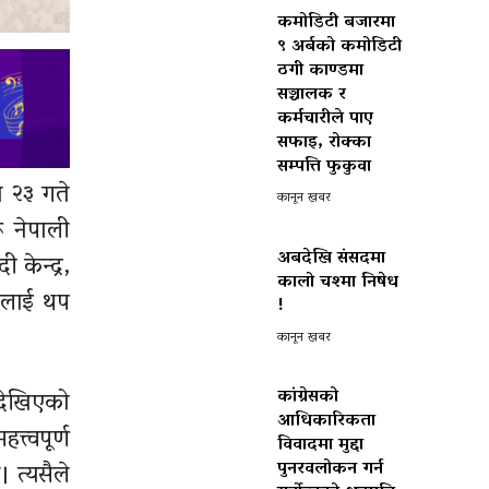
कमोडिटी बजारमा
९ अर्बको कमोडिटी
ठगी काण्डमा
सञ्चालक र
कर्मचारीले पाए
सफाइ, रोक्का
सम्पत्ति फुकुवा
त २३ गते
कानून खबर
ू नेपाली
अबदेखि संसदमा
 केन्द्र,
कालो चश्मा निषेध
हौललाई थप
!
कानून खबर
कांग्रेसको
 देखिएको
आधिकारिकता
त्वपूर्ण
विवादमा मुद्दा
पुनरवलोकन गर्न
। त्यसैले