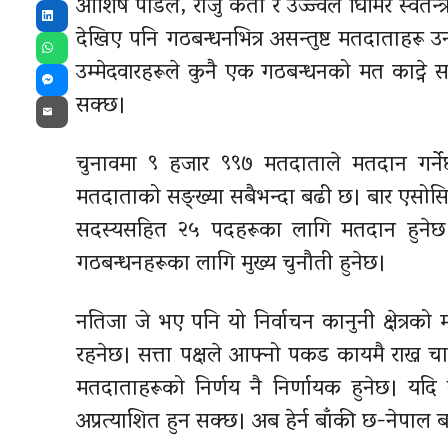
आशिष पौडेल, राजु कैती र उज्ज्वल घिमिरे स्वतन्त्
LinkedIn
देखिए पनि गठबन्धनभित्र असन्तुष्ट मतदाताहरू 
WhatsApp
उम्मेदवारहरूले कुनै एक गठबन्धनको मत काट्ने 
Messenger
सक्छ।
Email
चुनावमा ९ हजार ९९७ मतदाताले मतदान गर्
मतदाताको सङ्ख्या सबैभन्दा बढी छ। बार एसोसिएसन
सदस्यसहित २५ पदहरूका लागि मतदान हुनेछ। मत
गठबन्धनहरूका लागि मुख्य चुनौती हुनेछ।
नतिजा जे भए पनि यो निर्वाचन कानुनी क्षेत्रको म
रहनेछ। सत्ता पक्षले आफ्नो पकड कायमै राख्न चा
मतदाताहरूको निर्णय नै निर्णायक हुनेछ। यदि स्व
अप्रत्याशित हुन सक्छ। अब हेर्न बाँकी छ-नेपाल 