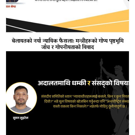
बेलायतको नयाँ न्यायिक फैसला: मन्त्रीहरूको गोप्य पृष्ठभूमि
जाँच र गोपनीयताको विवाद