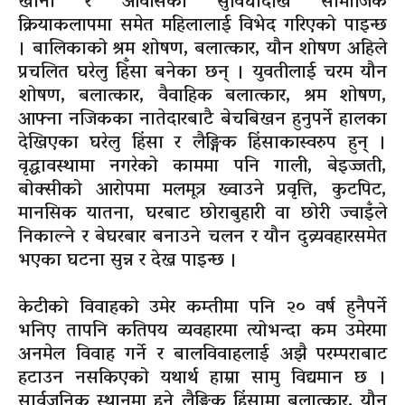
खाना र आवासको सुविधादेखि सामाजिक
क्रियाकलापमा समेत महिलालाई विभेद गरिएको पाइन्छ
। बालिकाको श्रम शोषण, बलात्कार, यौन शोषण अहिले
प्रचलित घरेलु हिँसा बनेका छन् । युवतीलाई चरम यौन
शोषण, बलात्कार, वैवाहिक बलात्कार, श्रम शोषण,
आफ्ना नजिकका नातेदारबाटै बेचबिखन हुनुपर्ने हालका
देखिएका घरेलु हिंसा र लैङ्गिक हिंसाकास्वरुप हुन् ।
वृद्धावस्थामा नगरेको काममा पनि गाली, बेइज्जती,
बोक्सीको आरोपमा मलमूत्र ख्वाउने प्रवृत्ति, कुटपिट,
मानसिक यातना, घरबाट छोराबुहारी वा छोरी ज्वाइँले
निकाल्ने र बेघरबार बनाउने चलन र यौन दुव्र्यवहारसमेत
भएका घटना सुन्न र देख्न पाइन्छ ।
केटीको विवाहको उमेर कम्तीमा पनि २० वर्ष हुनैपर्ने
भनिए तापनि कतिपय व्यवहारमा त्योभन्दा कम उमेरमा
अनमेल विवाह गर्ने र बालविवाहलाई अझै परम्पराबाट
हटाउन नसकिएको यथार्थ हाम्रा सामु विद्यमान छ ।
सार्वजनिक स्थानमा हुने लैङ्गिक हिंसामा बलात्कार, यौन