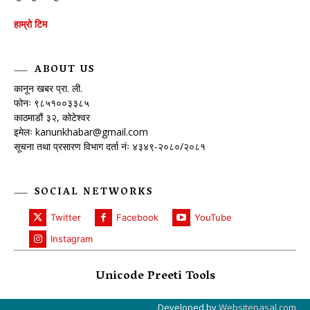
हाम्रो टिम
ABOUT US
कानून खबर प्रा. ली.
फोनः ९८५१००३३८५
काठमाडौं ३२, कोटेश्वर
इमेलः
kanunkhabar@gmail.com
सूचना तथा प्रसारण विभाग दर्ता नंः ४३४९-२०८०/२०८१
SOCIAL NETWORKS
Twitter
Facebook
YouTube
Instagram
Unicode Preeti Tools
Developed by
Websitepasal.com