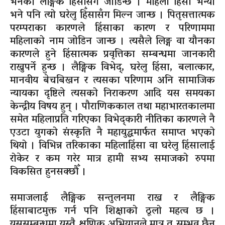
भनेको लैङ्गिक हिंसासँग जोडिन्छ । महिला हिंसा भन्यो
भने पनि त्यो घरेलु हिँसासँग मिल्न जान्छ । पितृसत्तात्मक
परम्पराका कारणले हिंसाका कारण र परिणाममा
महिलाको नाम जोडिन जान्छ । त्यसैले लिङ्ग वा यौनका
कारणले हुने हिंसात्मक प्रवृत्तिका सम्बन्धमा जानकारी
राख्नुपर्ने हुन्छ । लैङ्गिक विभेद्, घरेलु हिंसा, बलात्कार,
मानवीय बेचबिखन र त्यसका परिणाम अनि सामाजिक
न्यायका दृष्टिले त्यसको निराकरण आदि यस समयका
केन्द्रीय विषय हुन् । पौराणिककाल तथा महाभारतकालमा
समेत महिलाप्रति गरिएका विभेद्कारी नीतिका कारणले नै
एउटा युगको संस्कृति नै महायुद्धमार्फत समाप्त भएको
थियो । विभिन्न तरिकाका महिलाहिंसा वा घरेलु हिंसालाई
रोकेर र कम गरेर मात्र हामी सभ्य समाजको रुपमा
विकसित हुनसक्छौँ ।
समाजलाई लैङ्गिक सन्तुलनमा राख्न र लैङ्गिक
हिंसाबाटमुक्त गर्न पनि शिक्षाको ठूलो महत्व छ ।
यससम्बन्धमा यस्तै क्षणिक अभियानले मात्र त सम्भव छैन