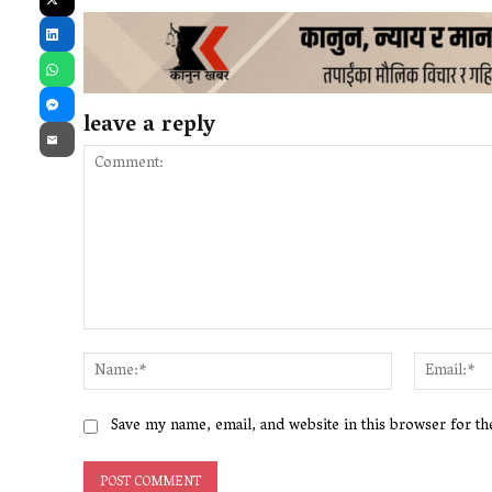
X
LinkedIn
WhatsApp
leave a reply
Messenger
Email
Comment:
Name:*
Save my name, email, and website in this browser for t