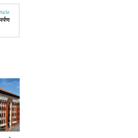
ticle
मर्पण