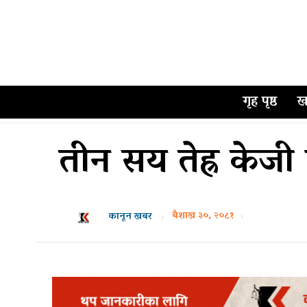
गृह पृष्ठ
ख
तीन सय तेह्र केज
बैशाख ३०, २०८१
कानून खबर