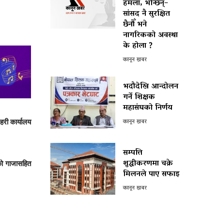
हमला, भन्छिन्–
सांसद नै सुरक्षित
छैनौँ भने
नागरिकको अवस्था
के होला ?
कानून खबर
भदौदेखि आन्दोलन
गर्ने शिक्षक
महासंघको निर्णय
कानून खबर
री कार्यालय
सम्पत्ति
शुद्धीकरणमा चक्रे
एको गाजासहित
मिलनले पाए सफाइ
कानून खबर