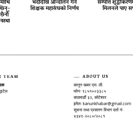
कमाथि
भदौदेखि आन्दोलन गर्ने
सम्पत्ति शुद्धीकरणम
छिन्–
शिक्षक महासंघको निर्णय
मिलनले पाए स
छैनौँ
वस्था
R TEAM
ABOUT US
ादक
कानून खबर प्रा. ली.
ुइटेल
फोनः ९८५१००३३८५
काठमाडौं ३२, कोटेश्वर
इमेलः
kanunkhabar@gmail.com
सूचना तथा प्रसारण विभाग दर्ता नंः
४३४९-२०८०/२०८१