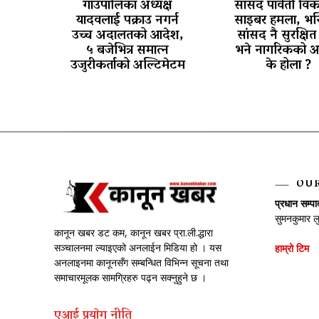
गाउँपालिका अध्यक्ष
सांसद पार्वती वि
यादवलाई पक्राउ नगर्न
साइबर हमला, भन्
उच्च अदालतको आदेश,
सांसद नै सुरक्षित 
५ बजेभित्र समात्न
भने नागरिकको अ
उजुरीकर्ताको अल्टिमेटम
के होला ?
OU
प्रधान सम्प
सुमनकुमार ल
कानून खबर डट कम, कानून खबर प्रा.ली.द्धारा
सञ्चालनमा ल्याइएको अनलाईन मिडिया हो । यस
हाम्रो टिम
अनलाइनमा कानूनसँग सम्बन्धित विभिन्न सूचना तथा
समाचारमूलक सामग्रिहरु पढ्न सक्नुहुने छ ।
एआई प्रयाेग नीति