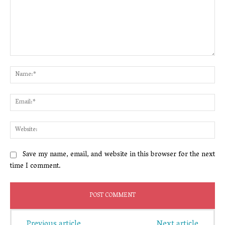
Comment:
Na
Ema
Web
Save my name, email, and website in this browser for the next
time I comment.
Previous article
Next article