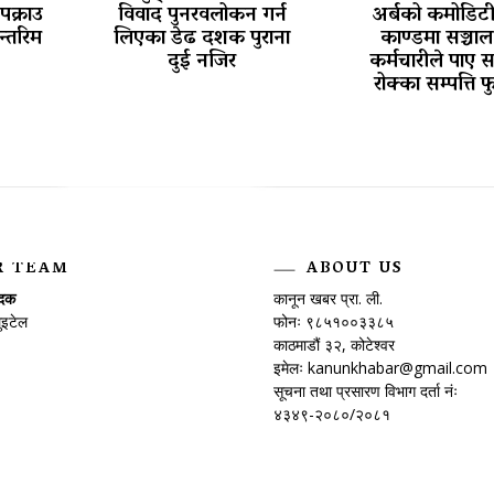
पक्राउ
विवाद पुनरवलोकन गर्न
अर्बको कमोडिट
न्तरिम
लिएका डेढ दशक पुराना
काण्डमा सञ्चा
दुई नजिर
कर्मचारीले पाए 
रोक्का सम्पत्ति फ
R TEAM
ABOUT US
ादक
कानून खबर प्रा. ली.
ुइटेल
फोनः ९८५१००३३८५
काठमाडौं ३२, कोटेश्वर
इमेलः
kanunkhabar@gmail.com
सूचना तथा प्रसारण विभाग दर्ता नंः
४३४९-२०८०/२०८१