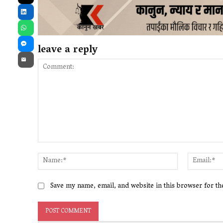
X
LinkedIn
WhatsApp
leave a reply
Messenger
Email
Comment:
Name:*
Save my name, email, and website in this browser for t