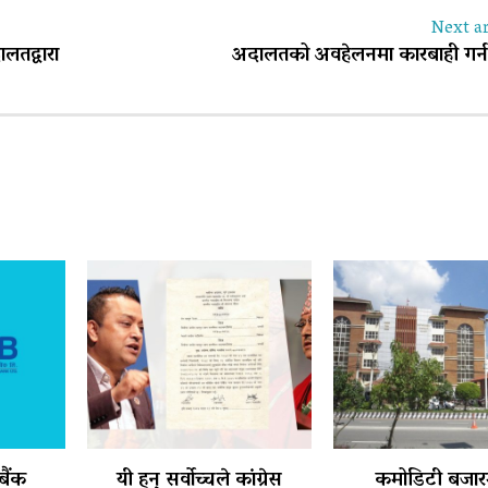
Next ar
तद्वारा
अदालतको अवहेलनमा कारबाही गर्न
 बैंक
यी हुन् सर्वोच्चले कांग्रेस
कमोडिटी बजार