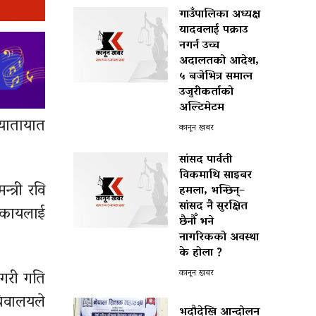
गाउँपालिका अध्यक्ष
यादवलाई पक्राउ
नगर्न उच्च
अदालतको आदेश,
५ बजेभित्र समात्न
उजुरीकर्ताको
अल्टिमेटम
 यातायात
कानून खबर
सांसद पार्वती
विकमाथि साइबर
त्री रवि
हमला, भन्छिन्–
सांसद नै सुरक्षित
निकायलाई
छैनौँ भने
नागरिकको अवस्था
के होला ?
 गरी गति
कानून खबर
चिवालयले
भदौदेखि आन्दोलन