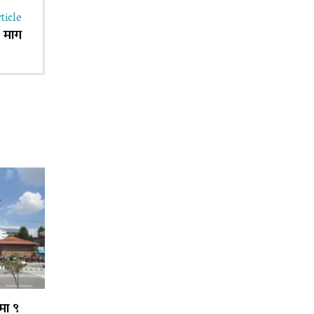
ticle
 माग
मा ९