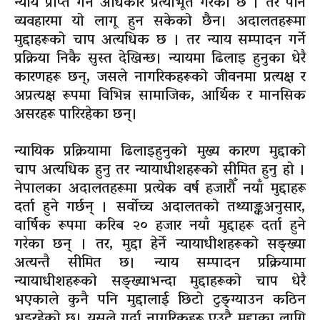
न्याय प्राप्त गर्ने अधिकार प्रत्याभूत गरेको छ । तर पनि
व्यवहारमा यो लागू हुन सकेको छैन। अदालतहरूमा
मुद्दाहरूको चाप अत्यधिक छ । तर न्याय सम्पादन गर्ने
प्रक्रिया निकै सुस्त देखिन्छ। न्यायमा ढिलाइ हुनुका धेरै
कारणहरू छन्, जसले नागरिकहरूको जीवनमा प्रत्यक्ष र
अप्रत्यक्ष रूपमा विभिन्न सामाजिक, आर्थिक र मानसिक
असरहरू पारिरहेका छन्।
न्यायिक प्रक्रियामा ढिलाइहुनुको मुख्य कारण मुद्दाको
चाप अत्यधिक हुनु तर न्यायाधीशहरूको सीमित हुनु हो ।
नेपालका अदालतहरूमा प्रत्येक वर्ष हजारौँ नयाँ मुद्दाहरू
दर्ता हुने गर्छन् । सर्वोच्च अदालतको तथ्याङ्कअनुसार,
वार्षिक रूपमा करिब २० हजार नयाँ मुद्दाहरू दर्ता हुने
गरेका छन् । तर, मुद्दा हेर्ने न्यायाधीशहरूको सङ्ख्या
अत्यन्तै सीमित छ। न्याय सम्पादन प्रक्रियामा
न्यायाधीशहरूको सङ्ख्याभन्दा मुद्दाहरूको चाप धेरै
भएकाले कुनै पनि मुद्दालाई छिटो टुङ्ग्याउन कठिन
भइरहेको छ। यसले गर्दा नागरिकहरू एउटै मुद्दाका लागि