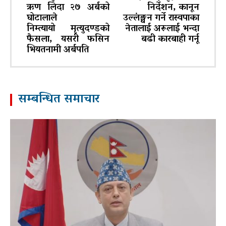
ऋण लिँदा २७ अर्बको
निर्देशन, कानून
घोटालाले
उल्लंङ्घन गर्ने रास्वपाका
निम्त्यायो मृत्युदण्डको
नेतालाई अरूलाई भन्दा
फैसला, यसरी फसिन
बढी कारबाही गर्नू
भियतनामी अर्बपति
सम्बन्धित समाचार