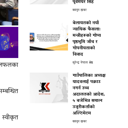
पूर्वमेयर सिंह
कानून खबर
बेलायतको नयाँ
न्यायिक फैसला:
मन्त्रीहरूको गोप्य
पृष्ठभूमि जाँच र
गोपनीयताको
विवाद
सुरेन्द्र नेपाल श्रेष्ठ
 छलफलका
गाउँपालिका अध्यक्ष
यादवलाई पक्राउ
नगर्न उच्च
म्बन्धित
अदालतको आदेश,
५ बजेभित्र समात्न
उजुरीकर्ताको
अल्टिमेटम
 स्वीकृत
कानून खबर