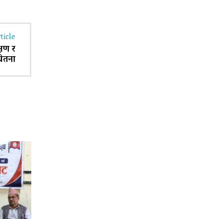
ticle
्षण र
ेतना