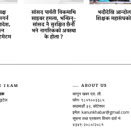
क्ष
सांसद पार्वती विकमाथि
भदौदेखि आन्दोलन
नगर्न
साइबर हमला, भन्छिन्–
शिक्षक महासंघको 
आदेश,
सांसद नै सुरक्षित छैनौँ
त्न
भने नागरिकको अवस्था
टिमेटम
के होला ?
R TEAM
ABOUT US
ादक
कानून खबर प्रा. ली.
ुइटेल
फोनः ९८५१००३३८५
काठमाडौं ३२, कोटेश्वर
इमेलः
kanunkhabar@gmail.com
सूचना तथा प्रसारण विभाग दर्ता नंः
४३४९-२०८०/२०८१