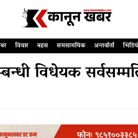
बर
विचार
बहस
समसामयिक
अन्तर्वार्ता
भिडिय
म्बन्धी विधेयक सर्वसम्मत