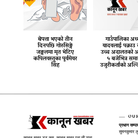
बेपत्ता भएको तीन
गाउँपालिका अध्य
दिनपछि गोरुसिङ्गे
यादवलाई पक्राउ 
जङ्गलमा मृत भेटिए
उच्च अदालतको 
कपिलवस्तुका पूर्वमेयर
५ बजेभित्र समा
सिंह
उजुरीकर्ताको अल्
OU
प्रधान सम्प
सुमनकुमार ल
कानून खबर डट कम, कानून खबर प्रा.ली.द्धारा