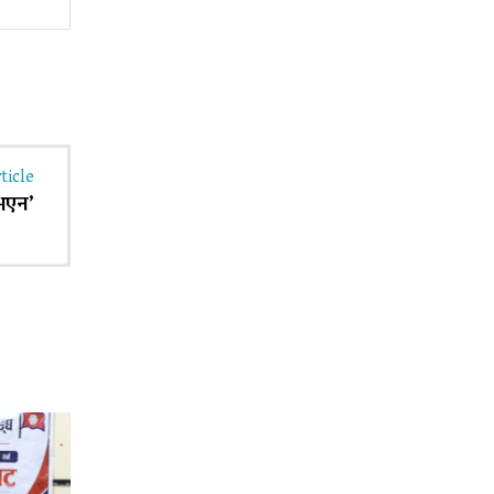
Website:
ticle
 भएन’