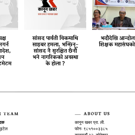
क्ष
सांसद पार्वती विकमाथि
भदौदेखि आन्दोलन
नगर्न
साइबर हमला, भन्छिन्–
शिक्षक महासंघको 
आदेश,
सांसद नै सुरक्षित छैनौँ
त्न
भने नागरिकको अवस्था
टिमेटम
के होला ?
R TEAM
ABOUT US
ादक
कानून खबर प्रा. ली.
ुइटेल
फोनः ९८५१००३३८५
काठमाडौं ३२, कोटेश्वर