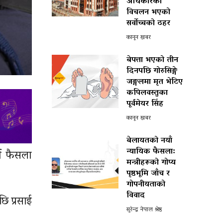
अधिकारको
विचलन भएको
सर्वोच्चको ठहर
कानून खबर
बेपत्ता भएको तीन
दिनपछि गोरुसिङ्गे
जङ्गलमा मृत भेटिए
कपिलवस्तुका
पूर्वमेयर सिंह
कानून खबर
बेलायतको नयाँ
न्यायिक फैसला:
ने फैसला
मन्त्रीहरूको गोप्य
पृष्ठभूमि जाँच र
गोपनीयताको
विवाद
छि प्रसाई
सुरेन्द्र नेपाल श्रेष्ठ