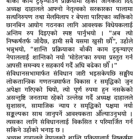
बाँकी काम टुङ्ग्याउने प्रक्रियामा रहेको जानकारी दिँदै
अध्यक्ष दाहालले आफ्नो नेतृत्वको सरकारका पालामा
सत्यनिरुपण तथा मेलमिलाप र बेपत्ता पारिएका व्यक्तिको
छानबिन आयोग गठनका लागि आवश्यक विधेयकलाई
अन्तिम रुप दिइएको स्पष्ट पार्नुभयो । “अब त्यो
निष्कर्षतर्फ जाँदैछ, हामी सबै यसमा खुसी छौँ”, उहाँले
भन्नुभयो, “शान्ति प्रक्रियाका बाँकी काम टुङ्ग्याएर
नेपाललाई शान्तिको नयाँ ‘मोडेल’का रुपमा प्रस्तुत गर्न
आपसी समन्वय र सहकार्य गर्दै अघि बढेका छौँ ।”
संविधानसभामार्फत संविधान जारी भइसकेपछि सङ्घीय
लोकतान्त्रिक गणतन्त्रमार्फत विकास र समृद्धिको जुन
अपेक्षा गरिएको थियो, त्यो पूर्ण रुपमा हुन नसकेको
असन्तुष्टि जनतामा रहेको उल्लेख गर्दै अध्यक्ष दाहालले
सुशासन, सामाजिक न्याय र समृद्धिको पक्षमा नयाँ
सङ्कल्पका साथ जानुपर्ने आवश्यकता औँल्याउनुभयो ।
त्यसका लागि संविधानलाई विकसित र परिमार्जित गर्न
सकिने उहाँको भनाइ छ ।
अध्यक्ष दाहालले नेपालको शान्ति प्रक्रियालाई निष्कर्षमा