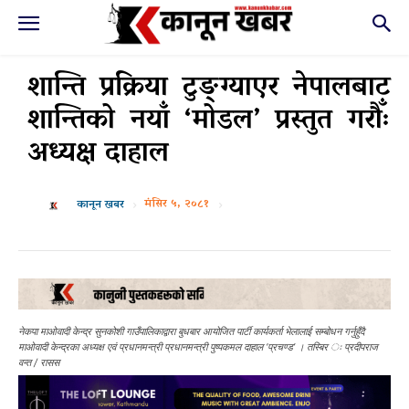
शान्ति प्रक्रिया टुङ्ग्याएर नेपालबाट
शान्तिको नयाँ ‘मोडल’ प्रस्तुत गरौँः
अध्यक्ष दाहाल
मंसिर ५, २०८१
कानून खबर
नेकपा माओवादी केन्द्र सुनकोशी गाउँपालिकाद्वारा बुधबार आयोजित पार्टी कार्यकर्ता भेलालाई सम्बोधन गर्नुहुँदै
माओवादी केन्द्रका अध्यक्ष एवं प्रधानमन्त्री प्रधानमन्त्री पुष्पकमल दाहाल ‘प्रचण्ड’ । तस्बिर ः प्रदीपराज
वन्त / रासस