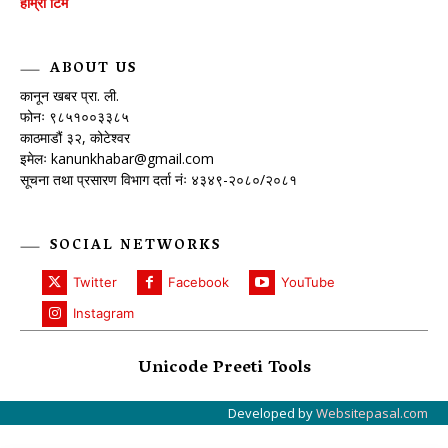
हाम्रो टिम
ABOUT US
कानून खबर प्रा. ली.
फोनः ९८५१००३३८५
काठमाडौं ३२, कोटेश्वर
इमेलः
kanunkhabar@gmail.com
सूचना तथा प्रसारण विभाग दर्ता नंः ४३४९-२०८०/२०८१
SOCIAL NETWORKS
Twitter
Facebook
YouTube
Instagram
Unicode Preeti Tools
Developed by
Websitepasal.com