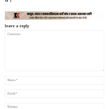
छ ।
leave a reply
Comment:
Na
Ema
Web