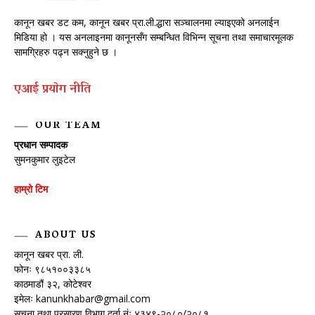
कानून खबर डट कम, कानून खबर प्रा.ली.द्धारा सञ्चालनमा ल्याइएको अनलाईन
मिडिया हो । यस अनलाइनमा कानूनसँग सम्बन्धित विभिन्न सूचना तथा समाचारमूलक
सामग्रिहरु पढ्न सक्नुहुने छ ।
एआई प्रयाेग नीति
OUR TEAM
प्रधान सम्पादक
सुमनकुमार लुइटेल
हाम्रो टिम
ABOUT US
कानून खबर प्रा. ली.
फोनः ९८५१००३३८५
काठमाडौं ३२, कोटेश्वर
इमेलः
kanunkhabar@gmail.com
सूचना तथा प्रसारण विभाग दर्ता नंः ४३४९-२०८०/२०८१