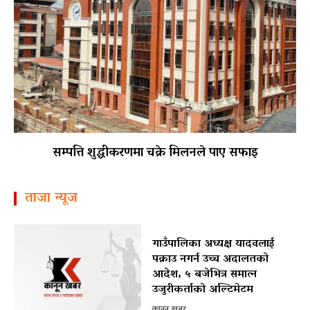
सम्पत्ति शुद्धीकरणमा चक्रे मिलनले पाए सफाइ
ताजा न्यूज
गाउँपालिका अध्यक्ष यादवलाई
पक्राउ नगर्न उच्च अदालतको
आदेश, ५ बजेभित्र समात्न
उजुरीकर्ताको अल्टिमेटम
कानून खबर