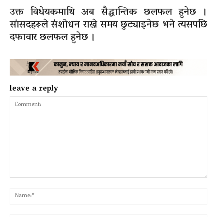
उक्त विधेयकमाथि अब सैद्धान्तिक छलफल हुनेछ ।
सांसदहरूले संशोधन राख्ने समय छुट्याइनेछ भने त्यसपछि
दफावार छलफल हुनेछ ।
leave a reply
Comment:
Na