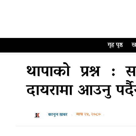
गृह पृष्ठ
ख
थापाको प्रश्न :
दायरामा आउनु पर्द
माघ २४, २०८०
कानून खबर