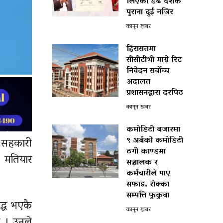
लिएका डेढ दशक
पुराना दुई नजिर
कानून खबर
हिरासतमा
सीसीटीभी माग्ने रिट
निवेदन सर्वोच्च
अदालत
प्रशासनद्वारा दरपिठ
कानून खबर
कमोडिटी बजारमा
९ अर्बको कमोडिटी
े सहकारी
ठगी काण्डमा
ा मतियार
सञ्चालक र
कर्मचारीले पाए
सफाइ, रोक्का
सम्पत्ति फुकुवा
द्ध भएकै
कानून खबर