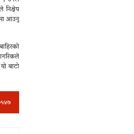
छ । उनले
निक्षेप
ामा आउनु
बाहिरको
नागरिकले
 यो बाटो