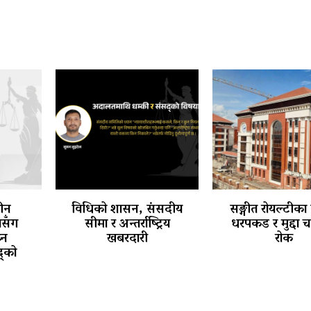
तीन
विधिको शासन, संसदीय
सङ्गीत रोयल्टीका
थासँग
सीमा र अन्तर्राष्ट्रिय
धरपकड र मुद्दा 
्न
खबरदारी
रोक
्को