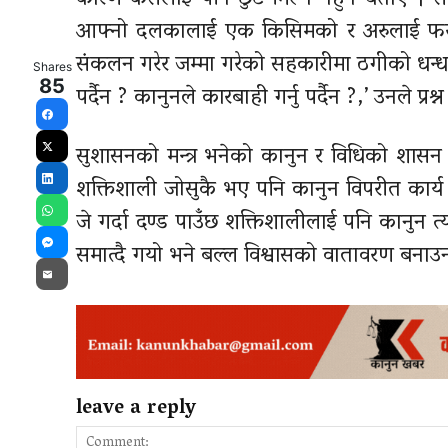
कारण कसैलाई पनि छुट मिल्न नहुने बताए । सा
आफ्नो दलकालाई एक किसिमको र अरुलाई फरक क
संकलन गरेर जम्मा गरेको सहकारीमा ठगीको धन्ध
Shares
85
पर्दैन ? कानुनले कारबाही गर्नु पर्दैन ?,’ उनले प्रश्न
Facebook
सुशासनको मन्त्र भनेको कानुन र विधिको शा
X
शक्तिशाली जोसुकै भए पनि कानुन विपरीत कार्य गर
LinkedIn
जे गर्दा दण्ड पाउँछ शक्तिशालीलाई पनि कानुन त्
WhatsApp
समात्दै गयो भने बल्ल विश्वासको वातावरण बनाउ
Messenger
Email
leave a reply