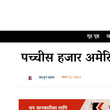
गृह पृष्ठ
ख
पच्चीस हजार अमेर
माघ २२, २०८०
कानून खबर