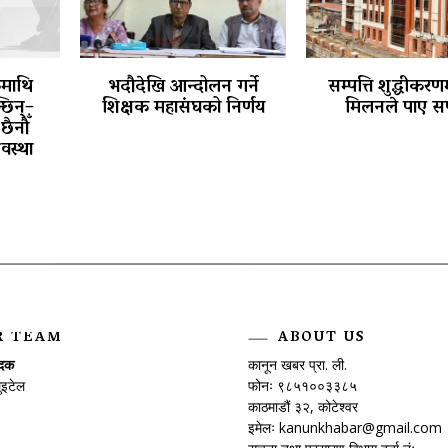
कमाथि
भदौदेखि आन्दोलन गर्ने
सम्पत्ति शुद्धीकरणम
छिन्–
शिक्षक महासंघको निर्णय
मिलनले पाए स
छैनौँ
वस्था
R TEAM
ABOUT US
ादक
कानून खबर प्रा. ली.
ुइटेल
फोनः ९८५१००३३८५
काठमाडौं ३२, कोटेश्वर
इमेलः
kanunkhabar@gmail.com