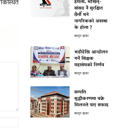
चोकस्थित
हमला, भन्छिन्–
सांसद नै सुरक्षित
छैनौँ भने
नागरिकको अवस्था
के होला ?
कानून खबर
भदौदेखि आन्दोलन
गर्ने शिक्षक
महासंघको निर्णय
कानून खबर
सम्पत्ति
शुद्धीकरणमा चक्रे
मिलनले पाए सफाइ
कानून खबर
Website: