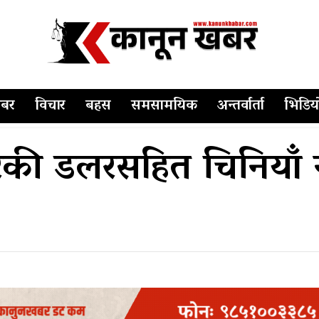
बर
विचार
बहस
समसामयिक
अन्तर्वार्ता
भिडिय
िकी डलरसहित चिनियाँ 