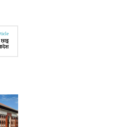
ticle
छाड्न
आदेश