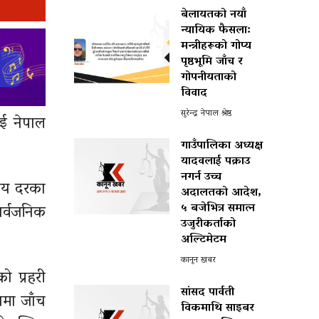
बेलायतको नयाँ
न्यायिक फैसला:
मन्त्रीहरूको गोप्य
पृष्ठभूमि जाँच र
गोपनीयताको
विवाद
सुरेन्द्र नेपाल श्रेष्ठ
ाई नेपाल
गाउँपालिका अध्यक्ष
यादवलाई पक्राउ
नगर्न उच्च
 सय दरका
अदालतको आदेश,
५ बजेभित्र समात्न
ार्वजनिक
उजुरीकर्ताको
अल्टिमेटम
कानून खबर
ो प्रहरी
सांसद पार्वती
यामा जाँच
विकमाथि साइबर