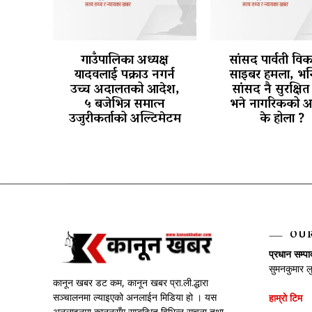
गाउँपालिका अध्यक्ष
सांसद पार्वती वि
यादवलाई पक्राउ नगर्न
साइबर हमला, भन्
उच्च अदालतको आदेश,
सांसद नै सुरक्षित 
५ बजेभित्र समात्न
भने नागरिकको अ
उजुरीकर्ताको अल्टिमेटम
के होला ?
OU
प्रधान सम्प
सुमनकुमार ल
कानून खबर डट कम, कानून खबर प्रा.ली.द्धारा
सञ्चालनमा ल्याइएको अनलाईन मिडिया हो । यस
हाम्रो टिम
अनलाइनमा कानूनसँग सम्बन्धित विभिन्न सूचना तथा