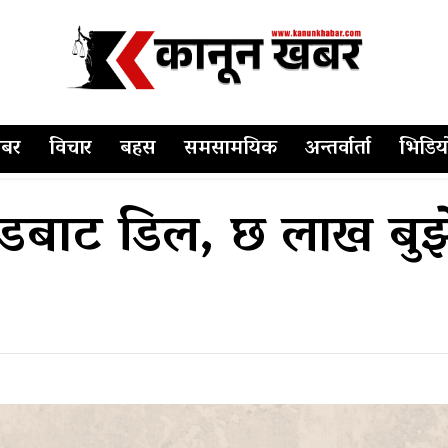
बर
विचार
बहस
समसामयिक
अन्तर्वार्ता
भिडिय
ोडबाट डिल, छ लाख बुझ