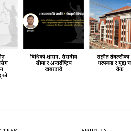
तीन
विधिको शासन, संसदीय
सङ्गीत रोयल्टीका
थासँग
सीमा र अन्तर्राष्ट्रिय
धरपकड र मुद्दा 
्न
खबरदारी
रोक
्को
R TEAM
ABOUT US