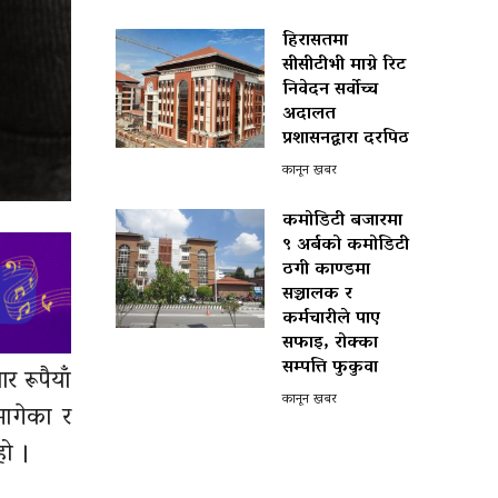
हिरासतमा
सीसीटीभी माग्ने रिट
निवेदन सर्वोच्च
अदालत
प्रशासनद्वारा दरपिठ
कानून खबर
कमोडिटी बजारमा
९ अर्बको कमोडिटी
ठगी काण्डमा
सञ्चालक र
कर्मचारीले पाए
सफाइ, रोक्का
सम्पत्ति फुकुवा
 रूपैयाँ
कानून खबर
मागेका र
हो ।