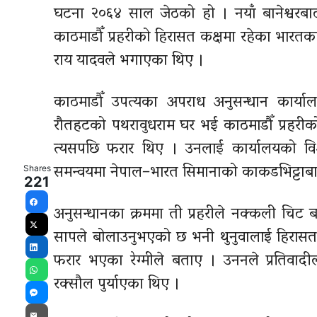
घटना २०६४ साल जेठको हो । नयाँ बानेश्वरबाट
काठमाडौँ प्रहरीको हिरासत कक्षमा रहेका भार
राय यादवले भगाएका थिए ।
काठमाडौँ उपत्यका अपराध अनुसन्धान कार्यालयका 
रौतहटको पथरावुधराम घर भई काठमाडौँ प्रहरीको
त्यसपछि फरार थिए । उनलाई कार्यालयको विशे
समन्वयमा नेपाल–भारत सिमानाको काकडभिट्टाबाट
Shares
221
अनुसन्धानका क्रममा ती प्रहरीले नक्कली चिट 
Facebook
सापले बोलाउनुभएको छ भनी थुनुवालाई हिरास
X
फरार भएका रेग्मीले बताए । उननले प्रतिवाद
LinkedIn
रक्सौल पुर्याएका थिए ।
WhatsApp
Messenger