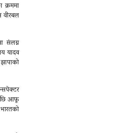
ा क्रममा
ान वीरबल
ा संलग्न
राय यादव
 झापाको
्सपेक्टर
पछि आफू
 भारतको