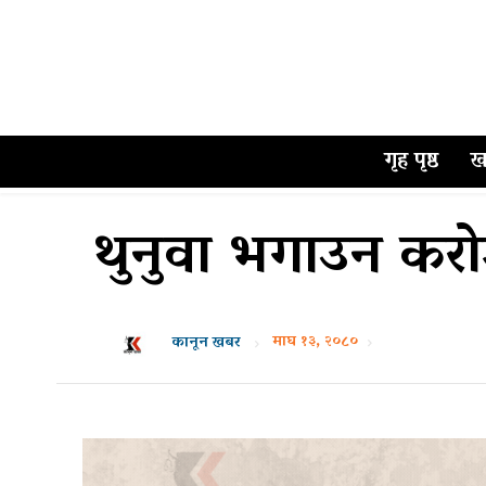
गृह पृष्ठ
ख
थुनुवा भगाउन कर
माघ १३, २०८०
कानून खबर