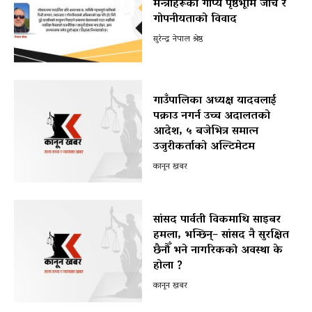
मन्त्रीहरूको गोप्य पृष्ठभूमि जाँच र
गोपनीयताको विवाद
सुरेन्द्र नेपाल श्रेष्ठ
गाउँपालिका अध्यक्ष यादवलाई
पक्राउ नगर्न उच्च अदालतको
आदेश, ५ बजेभित्र समात्न
उजुरीकर्ताको अल्टिमेटम
कानून खबर
सांसद पार्वती विकमाथि साइबर
हमला, भन्छिन्– सांसद नै सुरक्षित
छैनौँ भने नागरिकको अवस्था के
होला ?
कानून खबर