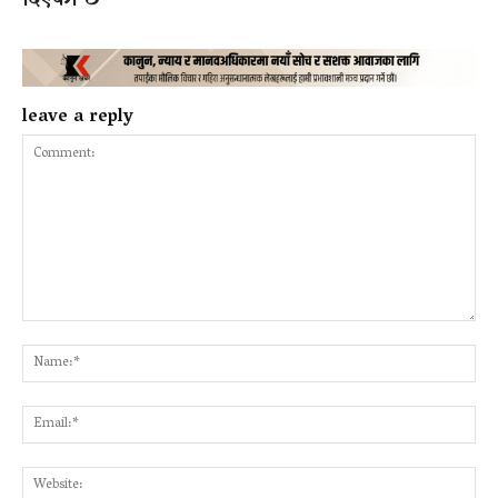
leave a reply
Comment:
Na
Ema
Web