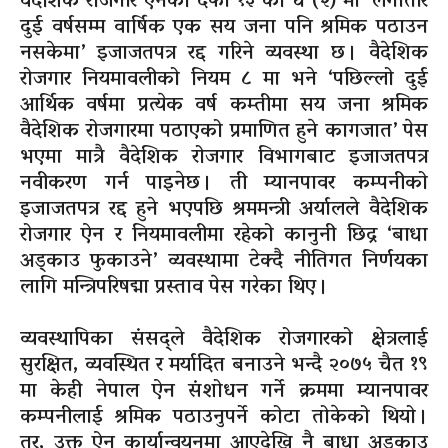
वैदेशिक रोजगार ऐनको दफा १३ को घ (२) मा ‘लगातार
दुई वर्षसम्म वार्षिक एक सय जना पनि श्रमिक पठाउन
नसकेमा’ इजाजतपत्र रद्द गरिने व्यवस्था छ । वैदेशिक
रोजगार नियमावलीको नियम ८ मा भने ‘पछिल्लो दुई
आर्थिक वर्षमा प्रत्येक वर्ष कम्तीमा सय जना श्रमिक
वैदेशिक रोजगारमा पठाएको प्रमाणित हुने कागजात’ पेस
भएमा मात्रै वैदेशिक रोजगार विभागबाट इजाजतपत्र
नवीकरण गर्न पाइनेछ । ती म्यानपावर कम्पनीको
इजाजतपत्र रद्द हुने भएपछि श्रममन्त्री अर्यालले वैदेशिक
रोजगार ऐन र नियमावलीमा रहेको कानुनी छिद्र ‘बाधा
अड्काउ फुकाउने’ व्यवस्थामा टेक्दै नीतिगत निर्णयका
लागि मन्त्रिपरिषद्मा प्रस्ताव पेस गरेका थिए ।
व्यवस्थापिका संसद्ले वैदेशिक रोजगारको क्षेत्रलाई
सुरक्षित, व्यवस्थित र मर्यादित बनाउने भन्दै २०७५ चैत १९
मा केही नेपाल ऐन संशोधन गर्ने क्रममा म्यानपावर
कम्पनीलाई श्रमिक पठाउनुपर्ने कोटा तोकेको थियो ।
तर, उक्त ऐन कार्यान्वयनमा आएदेखि नै बाधा अड्काउ