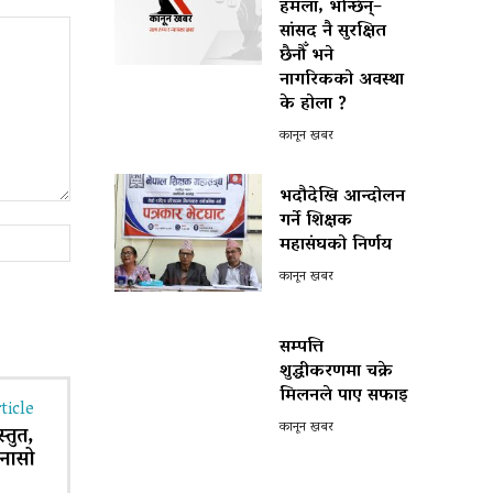
हमला, भन्छिन्–
सांसद नै सुरक्षित
छैनौँ भने
नागरिकको अवस्था
के होला ?
कानून खबर
भदौदेखि आन्दोलन
गर्ने शिक्षक
Website:
महासंघको निर्णय
कानून खबर
सम्पत्ति
शुद्धीकरणमा चक्रे
मिलनले पाए सफाइ
ticle
कानून खबर
्तुत,
ुनासो