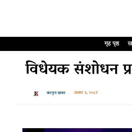
गृह पृष्ठ
ख
विधेयक संशोधन प्र
असार ४, २०८१
कानून खबर