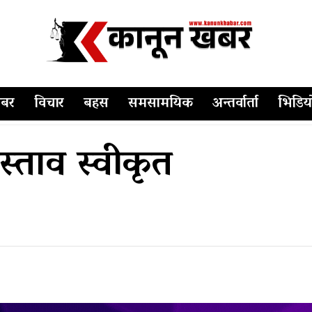
बर
विचार
बहस
समसामयिक
अन्तर्वार्ता
भिडिय
स्ताव स्वीकृत