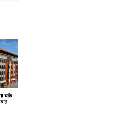
ा चक्रे
फाइ