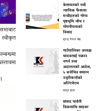
बेलायतको नयाँ
न्यायिक फैसला:
मन्त्रीहरूको गोप्य
पृष्ठभूमि जाँच र
गोपनीयताको
धिसभाबाट
विवाद
 स्वीकृत
सुरेन्द्र नेपाल श्रेष्ठ
गाउँपालिका अध्यक्ष
म्बन्धमा
यादवलाई पक्राउ
रस्तावमा
नगर्न उच्च
अदालतको आदेश,
५ बजेभित्र समात्न
 ।
उजुरीकर्ताको
अल्टिमेटम
कानून खबर
सांसद पार्वती
विकमाथि साइबर