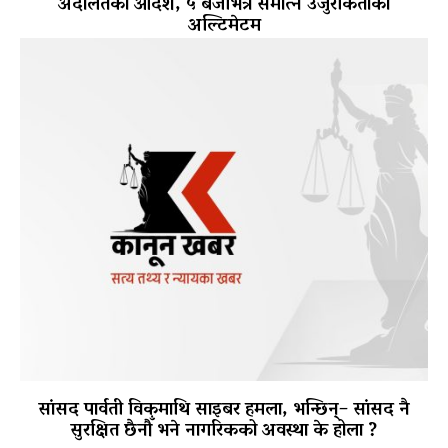
अदालतको आदेश, ५ बजेभित्र समात्न उजुरीकर्ताको
अल्टिमेटम
सांसद पार्वती विकमाथि साइबर हमला, भन्छिन्– सांसद नै
सुरक्षित छैनौँ भने नागरिकको अवस्था के होला ?