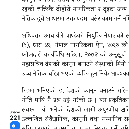
कानुन बनाउने, संसदीय अनुगमन गर्ने, बजेट पारित
रहेको व्यक्तिकै दोहोरो नागरिकता र दुइटा ज
नैतिक दुवै आधारमा उक्त पदमा बसेर काम गर्न नम
अधिवक्ता आचार्यले पाण्डेको नियुक्ति नेपालको स
(९), धारा ४६, नेपाल नागरिकता ऐन, २०६३ को
फौजदारी कार्यविधि संहिता, २०७४ को अनुसूच
महासचिव देशको कानून बनाउने संस्थाको मियो हो
उच्च नैतिक चरित्र भएको व्यक्ति हुन निकै आवश्य
रिटमा भनिएको छ, देशको कानून बनाउने गरिमामय स
नीति माथि नै प्रश्न उठ्ने गरेको छ । यस प्रकृति
सक्छ । यो भनेको देशको लागी अपुरणीय क्षति
Shares
उल्लेखित संवैधानिक, कानूनी तथा सम्मानित सर
221
Facebook