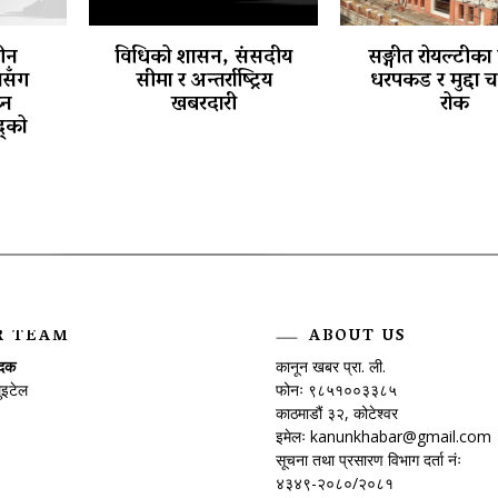
तीन
विधिको शासन, संसदीय
सङ्गीत रोयल्टीका
थासँग
सीमा र अन्तर्राष्ट्रिय
धरपकड र मुद्दा 
्न
खबरदारी
रोक
्को
R TEAM
ABOUT US
ादक
कानून खबर प्रा. ली.
ुइटेल
फोनः ९८५१००३३८५
काठमाडौं ३२, कोटेश्वर
इमेलः
kanunkhabar@gmail.com
सूचना तथा प्रसारण विभाग दर्ता नंः
४३४९-२०८०/२०८१