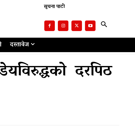
सूचना पाटी
ो
दस्तावेज
डेयविरुद्धको दरपिठ