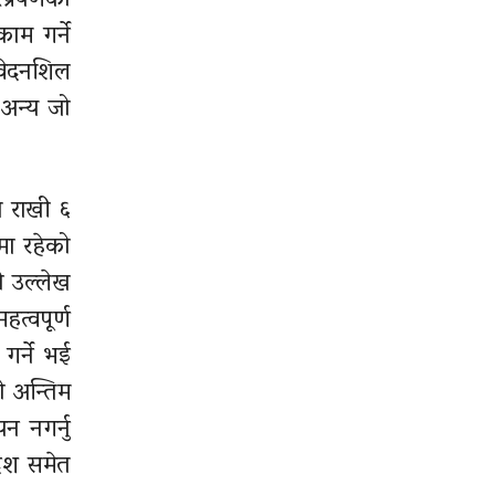
प्रेषणको
ाम गर्ने
ंवेदनशिल
 अन्य जो
ि राखी ६
मा रहेको
ो उल्लेख
त्वपूर्ण
गर्ने भई
ो अन्तिम
न नगर्नु
ेश समेत