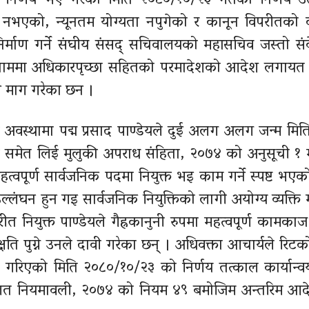
 निर्णय भए गरेको मिति २०८०/१०/२३ गतेको निर्णय उत्
नभएको, न्यूनतम योग्यता नपुगेको र कानून विपरीतको क
 निर्माण गर्ने संघीय संसद् सचिवालयको महासचिव जस्तो स
ूको नाममा अधिकारपृच्छा सहितको परमादेशको आदेश लगायत
ँन माग गरेका छन ।
अवस्थामा पद्म प्रसाद पाण्डेयले दुई अलग अलग जन्म मित
ी समेत लिई मुलुकी अपराध संहिता, २०७४ को अनुसूची १ 
हत्वपूर्ण सार्वजनिक पदमा नियुक्त भइ काम गर्ने स्पष्ट भएक
्लंघन हुन गइ सार्वजनिक नियुक्तिको लागी अयोग्य व्यक्ति मह
ियुक्त पाण्डेयले गैह्रकानुनी रुपमा महत्वपूर्ण कामकाज 
ि पुग्ने उनले दावी गरेका छन् । अधिवक्ता आचार्यले रिटक
क्ति गरिएको मिति २०८०/१०/२३ को निर्णय तत्काल कार्यान्वय
अदालत नियमावली, २०७४ को नियम ४९ बमोजिम अन्तरिम आद