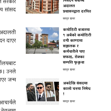
ाल सरकार
निवेदन सर्वोच्च
अदालत
घीय सांसद
प्रशासनद्वारा दरपिठ
कानून खबर
कमोडिटी बजारमा
 अदालती
९ अर्बको कमोडिटी
ेदन दाएर
ठगी काण्डमा
सञ्चालक र
कर्मचारीले पाए
सफाइ, रोक्का
यालयबाट
सम्पत्ति फुकुवा
 । उनले
कानून खबर
ाएर जन्म
अबदेखि संसदमा
कालो चश्मा निषेध
!
आचार्यले
कानून खबर