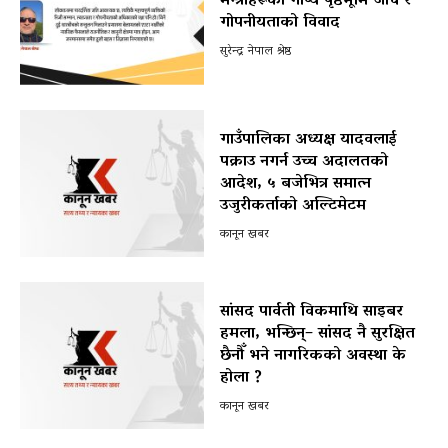
मन्त्रीहरूको गोप्य पृष्ठभूमि जाँच र
गोपनीयताको विवाद
सुरेन्द्र नेपाल श्रेष्ठ
गाउँपालिका अध्यक्ष यादवलाई
पक्राउ नगर्न उच्च अदालतको
आदेश, ५ बजेभित्र समात्न
उजुरीकर्ताको अल्टिमेटम
कानून खबर
सांसद पार्वती विकमाथि साइबर
हमला, भन्छिन्– सांसद नै सुरक्षित
छैनौँ भने नागरिकको अवस्था के
होला ?
कानून खबर