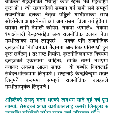
बोकेको राहदानीको ‘भ्यालु’ कति रहन्छ भन्ने महत्वपूर्ण
कुरा हो । त्यो राहदानीको सम्मान गर्न हामी सबै सम्पूर्ण
राजनीतिक दलका नेतृत्व पङ्क्तिले गम्भीरताका साथ
सोच्नेबेला आइसकेको छ । अब यसमा ढिला गर्न हुँदैन ।
यसका लागि नेपाली कांग्रेस, नेकपा ९एमाले०, नेकपा
९माओवादी केन्द्र०सहित अन्य राजनीतिक दलका नेता
गम्भीरताका साथ लाग्नुपर्छ । पक्कै पनि राजनीतिक
दलहरूबीच निर्वाचनको मैदानमा आन्तरिक प्रतिस्पर्धा हुने
कुरा छदैँछन् । तर राष्ट्र निर्माण, कूटनीतिलगायत विषयमा
दलहरूको एकरूपता चाहिन्छ, ताकि त्यसो नभएमा
कष्टकर अवस्था आउन सक्छ । यी गम्भीर विषयलाई
संवेदनशीलरूपमा लिनुपर्छ । राष्ट्रलाई केन्द्रबिन्दुमा राखेर
लिनुपर्ने कदममा सम्पूर्ण राजनीतिक दलहरूले
गम्भीतारपूर्वक लिनुपर्छ ।
अहिलेको संसद् गठन भएको लगभग साढे दुई वर्ष पुग्न
लाग्यो, संसद्को आधा कार्यकाललाई कसरी लिनुहुन्छ रु