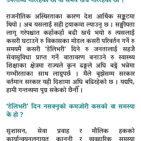
उपलब्धि गरिरहेको छौँ या समय खर्च गरिरहका छौँ ?
राजनीतिक अस्थिरताका कारण देश आर्थिक सङ्कटमा
थियो । अब यसलाई सही ट्रयाकमा ल्याउनु छ । सङ्घीयता
लागू गरेपश्चात कहाँकहाँ बढी खर्च भयो रु त्यसलाई
कसरी घटाउने रु विकासका मोडल कसरी परिवर्तन गर्ने रु
समयमै कसरी ‘डेलिभरी’ दिने रु जनतालाई सहजै
सेवासुविधा प्राप्त गर्ने वातावरण बनाउने रु स्वास्थ्य
शिक्षाका क्षेत्रमा राज्यले कुन ढङ्गले अघि बढ्ने भन्नेमा
गम्भीरताका साथ लाग्नुपर्छ । मैले बुझेसम्म सरकार
वर्तमान सरकार यही दिशामा अघि बढिरहेको छ । यद्यपि,
हामी गन्तव्यमा पुग्न सकेको छैनौँ ।
‘डेलिभरी’ दिन नसक्नुको कमजोरी कसको वा समस्या
के हो ?
सुशासन, सेवा प्रवाह र मौलिक हकको
कार्यान्वयनलगायत कानुनी र व्यवहारिक समस्या