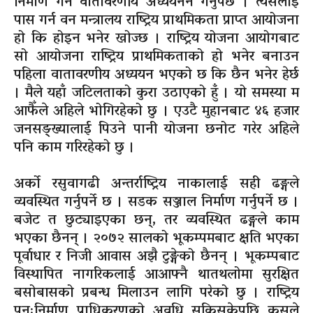
निर्माण गर्न वातावरणीय अध्ययनन गर्नुपर्छ । त्यसलाई
पास गर्न वन मन्त्रालय राष्ट्रिय प्राथमिकता प्राप्त आयोजना
हो कि होइन भनेर खोज्छ । राष्ट्रिय योजना आयोगबाट
सो आयोजना राष्ट्रिय प्राथमिकताको हो भनेर बनाउन
पहिला वातावरणीय अध्ययन भएको छ कि छैन भनेर हेर्छ
। मैले यहाँ जटिलताको कुरा उठाएको हुँ । यो समस्या म
आफैँले अहिले भोगिरहेको छु । एउटै मुहानबाट ४६ हजार
जनसङ्ख्यालाई पिउने पानी योजना छनोट गरेर अहिले
पनि काम गरिरहेको छु ।
अर्को रसुवागढी अन्तर्राष्ट्रिय नाकालाई सही ढङ्गले
व्यवस्थित गर्नुपर्ने छ । सडक सञ्जाल निर्माण गर्नुपर्ने छ ।
बजेट त छुट्याइएका छन्, तर व्यवस्थित ढङ्गले काम
भएका छैनन् । २०७२ सालको भूकम्पमबाट क्षति भएका
पूर्वाधार र निजी आवास अझै टुङ्गेको छैनन् । भूकम्पबाट
विस्थापित नागरिकलाई आआफ्नै थातथलोमा सुरक्षित
बसोबासको प्रबन्ध मिलाउन लागि परेको छु । राष्ट्रिय
पुनःनिर्माण प्राधिकरणको अवधि सकिसकेपछि कसले