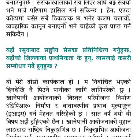
बनाउनुपर्छ । सरोकारवालाको राय लिएर अघि बढ्न सक्यौँ
भने मात्रै परिणाम हासिल गर्न सकिन्छ । हैन, एउटा
कोठामा बसेर सबै ठिकठाक छ भनेर कलम चलायौँ,
व्यवहारिक कानुन बनाएनौँ भने चाहेको कुरा प्राप्त गर्न
सकिदैन ।
यहाँ रसुवाबाट सङ्घीय संसद्मा प्रतिनिधित्व गर्नुहुन्छ,
यहाँको जिल्लाका प्राथमिकता के हुन्, त्यसलाई कसरी
सम्बोधन गर्दै हुनुहुन्छ ?
यो मेरो दोस्रो कार्यकाल हो । म निर्वाचित भएको
दिनदेखि नै पिउने पानीका लागि लागिपरेको छु ।
खानेपानी आयोजनाको विस्तृत परियोजना निर्माण
९डिपिआर० निर्माण र वातावरणीय प्रभाव मूल्याङ्कन
(इआइए) गर्न मेहनत गरिरहेको छु । सात वर्ष भयो यी
विषय अझै टुङ्गिएको छैन । खानेपानी आयोजनाको मुहान
लाङटाङ राष्ट्रिय निकुञ्जभित्र छ । निकुञ्जभित्र आयोजना