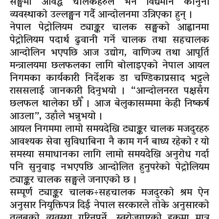
सङ्घमा आवद्ध चालकहरुले भने विद्यमान कानुनी
व्यवस्थाको उल्लङ्घन गर्दै आन्दोलनमा उत्रिएका हुन् ।
नेपाल पेट्रोलियम ट्याङ्कर चालक सङ्घको आह्वानमा
पेट्रोलियम पदार्थ ढुवानी गर्ने चालक तथा सहचालक
आन्दोलिन भएपछि आज उद्योग, वाणिज्य तथा आपूर्ति
मन्त्रालयमा छलफलका लागि बोलाइएको नेपाल आयल
निगमका कार्यकारी निर्देशक डा चण्डिकाप्रसाद भट्टले
राससलाई जानकारी दिनुभयो । “आन्दोलनरत पक्षसँग
छलफल थालेका छौँ । आज बेलुकासम्ममा केही निष्कर्ष
आउला”, उहाँले भन्नुभयो ।
आयल निगममा लामो समयदेखि ट्याङ्कर चालक मजदुरहरु
आवश्यक सेवा सुविधाबिना नै काम गर्न बाध्य रहेको र यो
समस्या समाधानका लागि लामो समयदेखि अनुरोध गर्दा
पनि सुनुवाइ नभएपछि आन्दोलित हुनुपरेको पेट्रोलियम
ट्याङ्कर चालक सङ्घले जनाएको छ ।
सम्पूर्ण ट्याङ्कर चालक÷सहचालक मजदुरको श्रम ऐन
अनुसार नियुक्तिपत्र दिई नेपाल सरकारले तोके अनुसारको
तलबको व्यवस्था गरिनुपर्ने, स्वरोजगारको हकमा मात्र