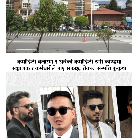
कमोडिटी बजारमा ९ अर्बको कमोडिटी ठगी काण्डमा
सञ्चालक र कर्मचारीले पाए सफाइ, रोक्का सम्पत्ति फुकुवा