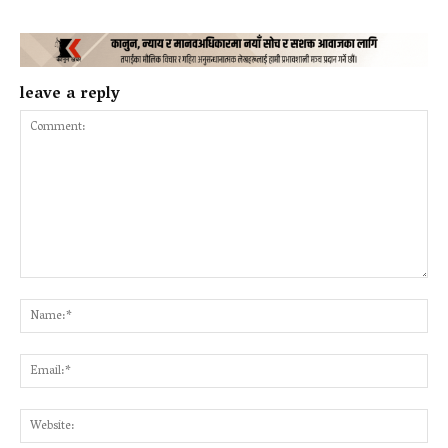
leave a reply
Comment:
Na
Ema
Web