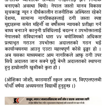
अनैतिक व्यापारिक अभ्यास गर्नेहरूलाई झनै निर्भीक
बनाएको अवस्था थियो। नेपाल जस्तो मानव विकास
सूचकाङ्क न्यून र दीर्घकालीन राजनीतिक अस्थिरता रहेको
देशमा, सामान्य नागरिकहरूलाई ठगी जस्ता स्पष्ट
मुद्दाहरूमा समेत महिनौँ वा वर्षौँसम्म न्यायको प्रतीक्षा गर्न
बाध्य बनाउने कानुनी प्रविधिलाई बदल्न र उपभोक्तालाई
नेपालको संविधानको धारा ४४ बमोजिमको अधिकार
प्रत्याभूत गराउन उपभोक्ता अदालतको गठन भई
कार्यान्वयनमा आउनु एउटा महत्त्वपूर्ण कोसे ढुङ्गा हो ।
अब यसका माध्यमबाट आम नागरिकले आफू ठगी उपर
सिधै अदालत जान सक्ने छुट्टै बेग्लै अदालतको स्थापना
हुनु हाम्रोलागि खुसीको कुरा हो ।
(ओशिका जोशी, काठमाडौँ स्कुल अफ ल, विएएलएलबी
पाँचौँ वर्षमा अध्ययनरत विद्यार्थी हुनुहुन्छ ।)