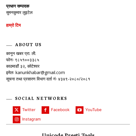
प्रधान सम्पादक
सुमनकुमार लुइटेल
हाम्रो टिम
ABOUT US
कानून खबर प्रा. ली.
फोनः ९८५१००३३८५
काठमाडौं ३२, कोटेश्वर
इमेलः
kanunkhabar@gmail.com
सूचना तथा प्रसारण विभाग दर्ता नंः ४३४९-२०८०/२०८१
SOCIAL NETWORKS
Twitter
Facebook
YouTube
Instagram
Unicode Preeti Tools