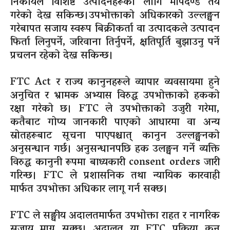
निकायले विशिष्ट उत्पादनहरूका लागि मापदण्ड तय
गरेको देख्न सकिन्छ।उपभोक्ताको अधिकारको उल्लङ्घन
गरेबापत सजाय स्वरूप बिक्रीकर्ता वा उत्पादकले उत्पादन
फिर्ता लिनुपर्ने, जरिवाना तिर्नुपर्ने, क्षतिपूर्ति बुझाउनु पर्ने
प्रचलन रहेको देख्न सकिन्छ।
FTC Act र राज्य कानुनहरूले व्यापार व्यवसायमा हुने
अनुचित र भ्रामक अभ्यास विरुद्ध उपभोक्ताको हकको
रक्षा गरेको छ। FTC ले उपभोक्ताको उजुरी गरेमा,
कतैबाट गोप्य जानकारी पाएको आधारमा वा अन्य
स्रोतहरूबाट सूचना पाएपश्चात् कानुन उल्लङ्घनको
अनुसन्धान गर्छ। अनुसन्धानपछि हक उलङ्घन गर्ने व्यक्ति
विरुद्ध कानुनी रूपमा बाध्यकारी consent orders जारी
गरिन्छ। FTC ले प्रशासनिक तथा न्यायिक कारवाही
मार्फत उपभोक्ता अधिकार लागू गर्न सक्छ।
FTC ले सङ्घीय अदालतमार्फत उपभोक्ता राहत र नागरिक
सजाय माग्न सक्छ। अदालत या FTC प्रक्रिया कुन