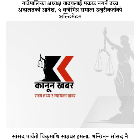
गाउँपालिका अध्यक्ष यादवलाई पक्राउ नगर्न उच्च
अदालतको आदेश, ५ बजेभित्र समात्न उजुरीकर्ताको
अल्टिमेटम
सांसद पार्वती विकमाथि साइबर हमला, भन्छिन्– सांसद नै