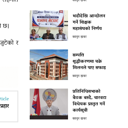
मा सहमति
कानून खबर
भदौदेखि आन्दोलन
गर्ने शिक्षक
को छ।
महासंघको निर्णय
कानून खबर
जुटेको र
सम्पत्ति
शुद्धीकरणमा चक्रे
मिलनले पाए सफाइ
कानून खबर
प्रतिनिधिसभाको
बैठक बस्दै, चारवटा
ticle
विधेयक प्रस्तुत गर्ने
्रहार
कार्यसूची
कानून खबर