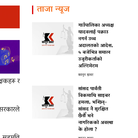
ताजा न्यूज
गाउँपालिका अध्यक्ष
यादवलाई पक्राउ
नगर्न उच्च
अदालतको आदेश,
५ बजेभित्र समात्न
उजुरीकर्ताको
अल्टिमेटम
कानून खबर
्षकहरू र
सांसद पार्वती
विकमाथि साइबर
हमला, भन्छिन्–
 सरकारले
सांसद नै सुरक्षित
छैनौँ भने
नागरिकको अवस्था
के होला ?