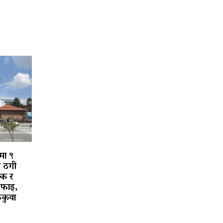
मा ९
ी ठगी
लक र
सफाइ,
ुकुवा