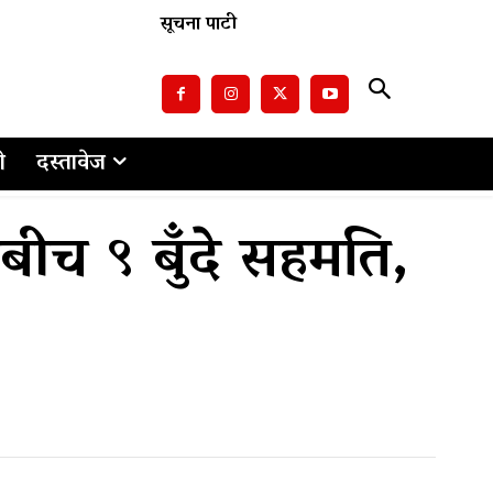
सूचना पाटी
ो
दस्तावेज
ीच ९ बुँदे सहमति,