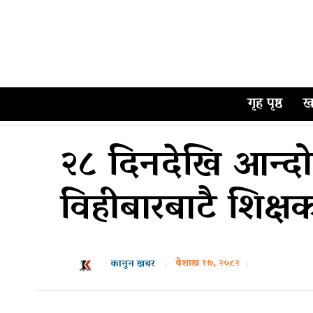
गृह पृष्ठ
ख
२८ दिनदेखि आन्दो
विहीबारबाटै शिक्षक
बैशाख १७, २०८२
कानून खबर