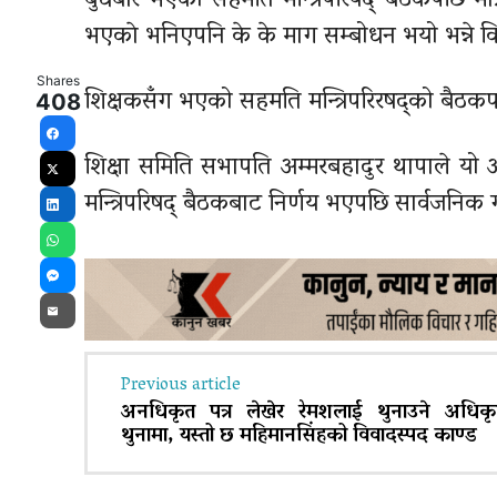
बुधबार भएको सहमति मन्त्रिपरिषद् बैठकपछि मात
भएकाे भनिएपनि के के माग सम्बोधन भयो भन्ने व
Shares
शिक्षकसँग भएको सहमति मन्त्रिपरिरषद्को बैठकपछि
408
Facebook
शिक्षा समिति सभापति अम्मरबहादुर थापाले यो 
X
मन्त्रिपरिषद् बैठकबाट निर्णय भएपछि सार्वजनिक
LinkedIn
WhatsApp
Messenger
Email
Previous article
अनधिकृत पत्र लेखेर रेमशलाई थुनाउने अधिक
थुनामा, यस्तो छ महिमानसिंहको विवादस्पद काण्ड