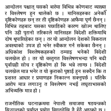
आन्दोलन पश्चात् यसको बारेमा विभिन्न कोणबाट व्याख्या
र विश्लेषण हुन थालेको छ । मानिसहरूका अनेकौँ
दृष्टिकोणहरू छन् तर ती दृष्टिकोणहरू आफैमा पूर्ण छैनन् ।
विभिन्न तहबाट यसका पछाडिको कारण खोज्न थालिए
पनि उही पुरानो तरिकाले मानिसहरू विदेशी शक्तिमाथि
दोष थुपारिरहेका छन् । तर यो आन्दोलन देशको विकराल
अवस्थाको उपज हो भनेर स्वीकार गर्न सकेका छैनन् ।
अधिकांश विश्लेषकहरूको ठम्याइ भनेको विदेशी
चलखेल हो । तर यो वस्तुगत विश्लेषणभन्दा पनि बढी
पूर्वाग्रही सोच र दृष्टिकोण हो कि भन्ने लाग्छ । विदेशी
चलखेल मात्र भनेर त यो कुराको पुष्टाई हुन सक्दैन कि त
प्रशस्त आधार र प्रमाणहरू निकाल्न सक्नुपर्छ । यतिकै
आरोप मात्र लगाउनु त विश्लेषण नभई लघुताभासको
अभिव्यक्ति मात्र हो ।
राजनीतिक घटनाक्रममा नेपाली समाजमा षडयन्त्रको
सिद्धान्तको पर्याप्त प्रयोग विगतदेखि नै हुँदै आएको छ ।