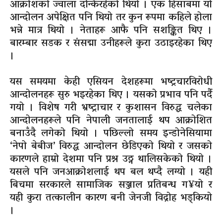
आक्रोशको ज्वाला दन्किरहेको थियो । एक हिसाबमा यो
आन्दोलन अपेक्षित पनि थियो तर कुन रूपमा कहिले होला
भन्ने मात्र थियो । नेताहरू आफै पनि सशङ्कित थिए ।
बारम्बार सडक र संसद्मा उनीहरूले कुरा उठाइरहेका थिए
।
यस समयमा केही एसियन देशहरूमा भष्ट्रचारविरोधी
आन्दोलनहरू सुरु भइरहेका थिए । यसको प्रभाव पनि पर्दै
गयो । विशेष गरी भ्रष्ट्राचार र कुशासन विरुद्ध चलेका
आन्दोलनहरूले पनि नेपाली जनतालाई थप आक्रोशित
बनाउँदै लगेको थियो । पछिल्लो समय इन्डोनेसियामा
‘नेपो बेबीज’ विरुद्ध आन्दोलन छेडिएको थियो र जसको
कारणले हाम्रो देशमा पनि प्रश्न उठ्न थालिसकेको थियो ।
यसले पनि जनआक्रोशलाई थप बल थप्दै लग्यो । यही
बिचमा सरकारले सामाजिक सञ्जाल प्रतिबन्ध ग¥यो र
यही कुरा तत्कालीन कारण बनी जेनजी विद्रोह भड्कियो
।