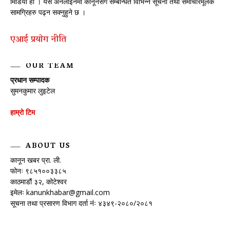
मिडिया हो । यस अनलाइनमा कानूनसँग सम्बन्धित विभिन्न सूचना तथा समाचारमूलक
सामग्रिहरु पढ्न सक्नुहुने छ ।
एआई प्रयाेग नीति
OUR TEAM
प्रधान सम्पादक
सुमनकुमार लुइटेल
हाम्रो टिम
ABOUT US
कानून खबर प्रा. ली.
फोनः ९८५१००३३८५
काठमाडौं ३२, कोटेश्वर
इमेलः
kanunkhabar@gmail.com
सूचना तथा प्रसारण विभाग दर्ता नंः ४३४९-२०८०/२०८१